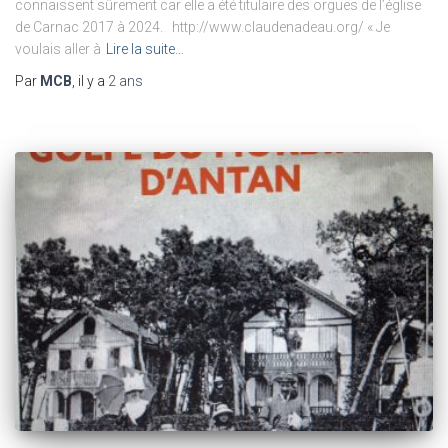
connaissent sûrement car elle a été titulaire des orgues de l’église
de Carnac 2017 à 2024. http://www.claudenadeau.org/ « Je
voulais aller à
Lire la suite…
Par
MCB
, il y a
2 ans