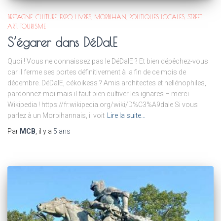
BRETAGNE
CULTURE
EXPO
LIVRES
MORBIHAN
POLITIQUES LOCALES
STREET
ART
TOURISME
S’égarer dans DéDalE
Quoi ! Vous ne connaissez pas le DéDalE ? Et bien dépêchez-vous
car il ferme ses portes définitivement à la fin de ce mois de
décembre. DéDalE, cékoikess ? Amis architectes et hellénophiles,
pardonnez-moi mais il faut bien cultiver les ignares – merci
Wikipedia ! https://fr.wikipedia.org/wiki/D%C3%A9dale Si vous
parlez à un Morbihannais, il voit
Lire la suite…
Par
MCB
, il y a
5 ans