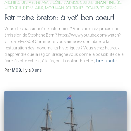
ARCHITECTURE
ART
BRETAGNE
CÔTES D'ARMOR
CULTURE
DINAN
FINISTÈRE
HISTOIRE
ILLE-ET-VILAINE
MORBIHAN
POLITIQUES LOCALES
TOURISME
Patrimoine breton: à vot’ bon coeur!
Vous êtes passionné de patrimoine ? Vous ne ratez jamais une
émission de Stéphane Bern ? https://www.youtube.com/watch?
v=1daTelwz8Q8 Comme lui, vous aimeriez contribuer à la
restauration des monuments historiques ? Vous serez heureux
d’apprendre que la région Bretagne vous donne la possibilité de le
faire, à votre échelle, à la façon du colibri. En effet,
Lire la suite…
Par
MCB
, il y a
3 ans