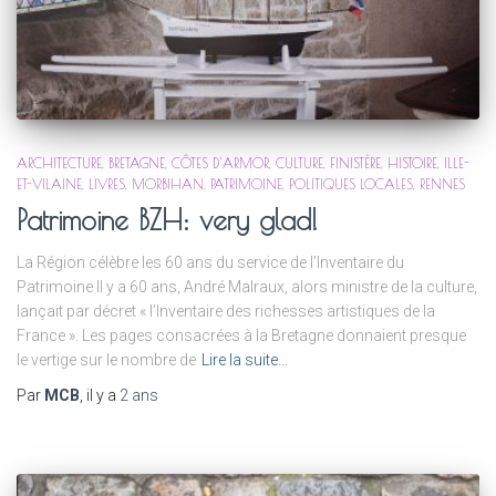
ARCHITECTURE
BRETAGNE
CÔTES D'ARMOR
CULTURE
FINISTÈRE
HISTOIRE
ILLE-
ET-VILAINE
LIVRES
MORBIHAN
PATRIMOINE
POLITIQUES LOCALES
RENNES
Patrimoine BZH: very glad!
La Région célèbre les 60 ans du service de l’Inventaire du
Patrimoine Il y a 60 ans, André Malraux, alors ministre de la culture,
lançait par décret « l’Inventaire des richesses artistiques de la
France ». Les pages consacrées à la Bretagne donnaient presque
le vertige sur le nombre de
Lire la suite…
Par
MCB
, il y a
2 ans