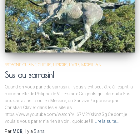
BRETAGNE
CUISINE
CULTURE
HISTOIRE
LIVRES
MORBIHAN
Sus au sarrasin!
Quand on vous parle de sarrasin, il vous vient peut-être à l’esprit la
marionnette de Philippe de Villiers aux Guignols qui clamait « Sus
aux sarrazins ! » ou le « Messire, un Sarrazin ! » poussé par
Christian Clavier dans les Visiteurs
https://www.youtube.com/watch?v=67M2YsNnXSg Ce dont je
voulais vous parler n’a rien à voir… quoique ! Il
Lire la suite…
Par
MCB
, il y a
5 ans