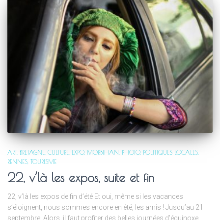
ART
BRETAGNE
CULTURE
EXPO
MORBIHAN
PHOTO
POLITIQUES LOCALES
RENNES
TOURISME
22, v’là les expos, suite et fin
22, v’là les expos de fin d’été Et oui, même si les vacances
s’éloignent, nous sommes encore en été, les amis ! Jusqu’au 21
septembre. Alors, il faut profiter des belles journées d’équinoxe