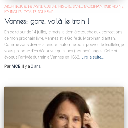
ARCHITECTURE
BRETAGNE
CULTURE
HISTOIRE
LIVRES
MORBIHAN
PATRIMOINE
POLITIQUES LOCALES
TOURISME
Vannes: gare, voilà le train !
En ce retour de 14 juillet, je mets la dernière touche aux corrections
de mon prochain livre, Vannes et le Golfe du Morbihan d’antan.
Comme vous devrez attendre l’automne pour pouvoir le feuilleter, je
vous propose d’en découvrir quelques (bonnes) pages. Celle-ci
évoque l’arrivée du train à Vannes en 1862.
Lire la suite…
Par
MCB
, il y a
2 ans