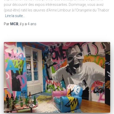
pour découvrir des expos intéressantes. Dommage, vous avez
(peut-être) raté les œuvres d’Anne Limbour à l’Orangerie du Thabor
Lire la suite…
Par
MCB
, il y a
4 ans