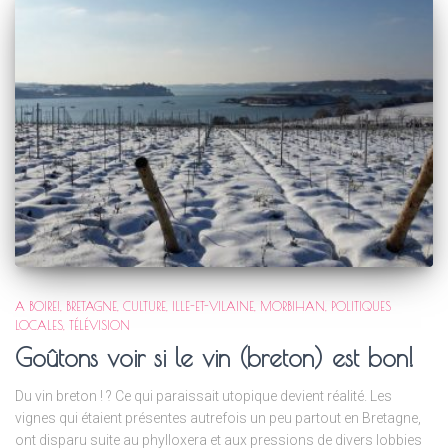
A BOIRE!
BRETAGNE
CULTURE
ILLE-ET-VILAINE
MORBIHAN
POLITIQUES
LOCALES
TÉLÉVISION
Goûtons voir si le vin (breton) est bon!
Du vin breton ! ? Ce qui paraissait utopique devient réalité. Les
vignes qui étaient présentes autrefois un peu partout en Bretagne,
ont disparu suite au phylloxera et aux pressions de divers lobbies