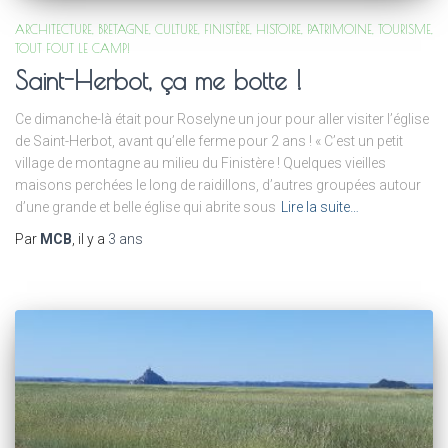
ARCHITECTURE
BRETAGNE
CULTURE
FINISTÈRE
HISTOIRE
PATRIMOINE
TOURISME
TOUT FOUT LE CAMP!
Saint-Herbot, ça me botte !
Ce dimanche-là était pour Roselyne un jour pour aller visiter l’église
de Saint-Herbot, avant qu’elle ferme pour 2 ans ! « C’est un petit
village de montagne au milieu du Finistère ! Quelques vieilles
maisons perchées le long de raidillons, d’autres groupées autour
d’une grande et belle église qui abrite sous
Lire la suite…
Par
MCB
, il y a
3 ans