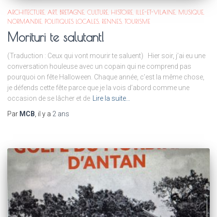
ARCHITECTURE
ART
BRETAGNE
CULTURE
HISTOIRE
ILLE-ET-VILAINE
MUSIQUE
NORMANDIE
POLITIQUES LOCALES
RENNES
TOURISME
Morituri te salutant!
(Traduction : Ceux qui vont mourir te saluent) Hier soir, j’ai eu une
conversation houleuse avec un copain qui ne comprend pas
pourquoi on fête Halloween. Chaque année, c’est la même chose,
je défends cette fête parce que je la vois d’abord comme une
occasion de se lâcher et de
Lire la suite…
Par
MCB
, il y a
2 ans