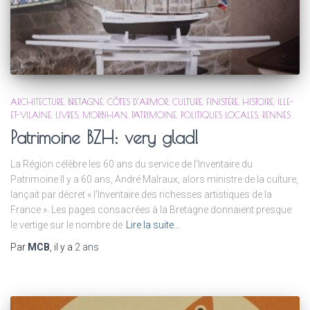
ARCHITECTURE
BRETAGNE
CÔTES D'ARMOR
CULTURE
FINISTÈRE
HISTOIRE
ILLE-
ET-VILAINE
LIVRES
MORBIHAN
PATRIMOINE
POLITIQUES LOCALES
RENNES
Patrimoine BZH: very glad!
La Région célèbre les 60 ans du service de l’Inventaire du
Patrimoine Il y a 60 ans, André Malraux, alors ministre de la culture,
lançait par décret « l’Inventaire des richesses artistiques de la
France ». Les pages consacrées à la Bretagne donnaient presque
le vertige sur le nombre de
Lire la suite…
Par
MCB
, il y a
2 ans