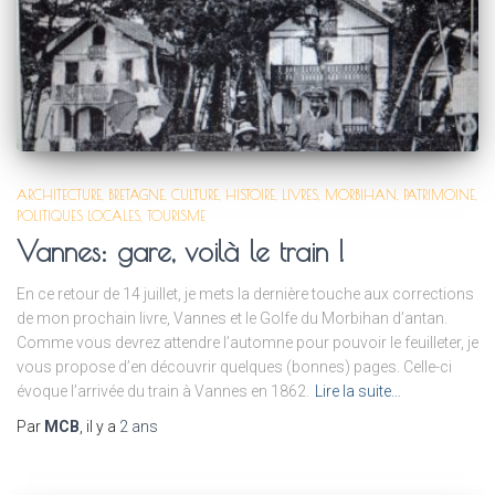
ARCHITECTURE
BRETAGNE
CULTURE
HISTOIRE
LIVRES
MORBIHAN
PATRIMOINE
POLITIQUES LOCALES
TOURISME
Vannes: gare, voilà le train !
En ce retour de 14 juillet, je mets la dernière touche aux corrections
de mon prochain livre, Vannes et le Golfe du Morbihan d’antan.
Comme vous devrez attendre l’automne pour pouvoir le feuilleter, je
vous propose d’en découvrir quelques (bonnes) pages. Celle-ci
évoque l’arrivée du train à Vannes en 1862.
Lire la suite…
Par
MCB
, il y a
2 ans