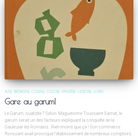
ASIE
BRETAGNE
CUISINE
CULTURE
FINISTÈRE
HISTOIRE
LIVRES
Gare au garum!
Le Garum, ouatizite ? Selon Maguelonne Toussaint-Samat, le
garum serait un des facteurs expliquant la conquête de la
Gaule par les Romains. Rien moins que ça ! Son commerce
florissant avait provoqué l’établissement de nombreux comptoirs