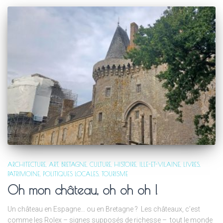
ARCHITECTURE
ART
BRETAGNE
CULTURE
HISTOIRE
ILLE-ET-VILAINE
LIVRES
PATRIMOINE
POLITIQUES LOCALES
TOURISME
Oh mon château, oh oh oh !
Un château en Espagne… ou en Bretagne ? Les châteaux, c’est
comme les Rolex – signes supposés de richesse – tout le monde