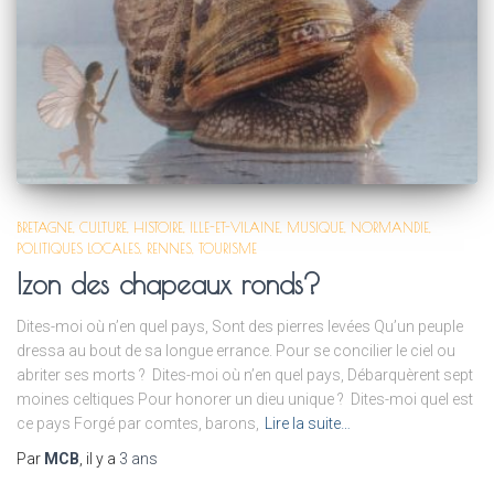
BRETAGNE
CULTURE
HISTOIRE
ILLE-ET-VILAINE
MUSIQUE
NORMANDIE
POLITIQUES LOCALES
RENNES
TOURISME
Izon des chapeaux ronds?
Dites-moi où n’en quel pays, Sont des pierres levées Qu’un peuple
dressa au bout de sa longue errance. Pour se concilier le ciel ou
abriter ses morts ? Dites-moi où n’en quel pays, Débarquèrent sept
moines celtiques Pour honorer un dieu unique ? Dites-moi quel est
ce pays Forgé par comtes, barons,
Lire la suite…
Par
MCB
, il y a
3 ans