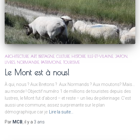
ARCHITECTURE
ART
BRETAGNE
CULTURE
HISTOIRE
ILLE-ET-VILAINE
JAPON
LIVRES
NORMANDIE
PATRIMOINE
TOURISME
Le Mont est à nous!
À qui, nous ? Aux Bretons ? Aux Normands ? Aux moutons? Mais…
au monde ! Objectif numéro 1 de millions de touristes depuis des
lustres, le Mont fut d’abord – et reste – un lieu de pèlerinage. C’est
aussi une commune, assez surprenante sur le plan
démographique car je
Lire la suite…
Par
MCB
, il y a
3 ans