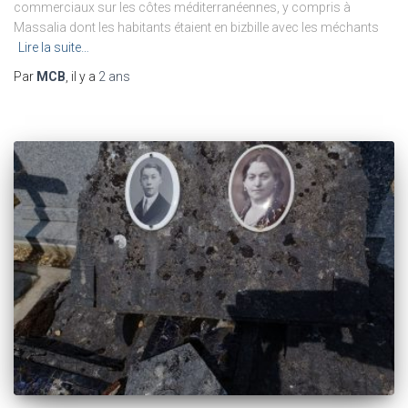
commerciaux sur les côtes méditerranéennes, y compris à
Massalia dont les habitants étaient en bizbille avec les méchants
Lire la suite…
Par
MCB
, il y a
2 ans