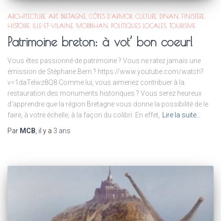
ARCHITECTURE
ART
BRETAGNE
CÔTES D'ARMOR
CULTURE
DINAN
FINISTÈRE
HISTOIRE
ILLE-ET-VILAINE
MORBIHAN
POLITIQUES LOCALES
TOURISME
Patrimoine breton: à vot’ bon coeur!
Vous êtes passionné de patrimoine ? Vous ne ratez jamais une
émission de Stéphane Bern ? https://www.youtube.com/watch?
v=1daTelwz8Q8 Comme lui, vous aimeriez contribuer à la
restauration des monuments historiques ? Vous serez heureux
d’apprendre que la région Bretagne vous donne la possibilité de le
faire, à votre échelle, à la façon du colibri. En effet,
Lire la suite…
Par
MCB
, il y a
3 ans