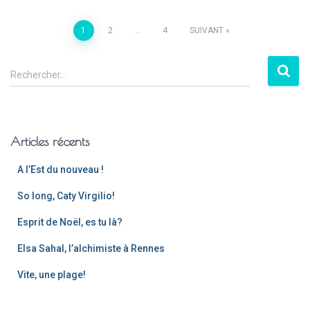
1
2
…
4
SUIVANT
Rechercher…
Articles récents
A l’Est du nouveau !
So long, Caty Virgilio!
Esprit de Noël, es tu là?
Elsa Sahal, l’alchimiste à Rennes
Vite, une plage!