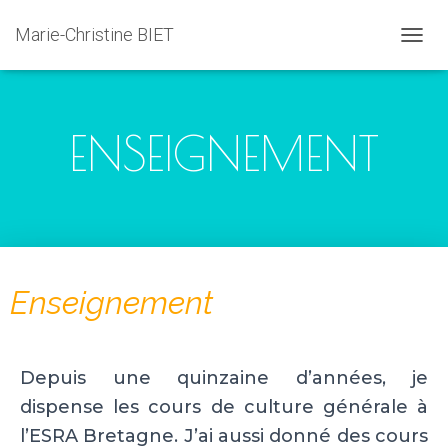
Marie-Christine BIET
D
É
P
L
I
ENSEIGNEMENT
E
R
L
A
N
A
V
I
Enseignement
G
A
T
I
O
Depuis une quinzaine d’années, je
N
dispense les cours de culture générale à
l’ESRA Bretagne. J’ai aussi donné des cours