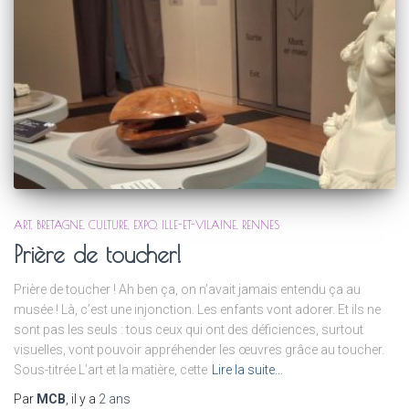
ART
BRETAGNE
CULTURE
EXPO
ILLE-ET-VILAINE
RENNES
Prière de toucher!
Prière de toucher ! Ah ben ça, on n’avait jamais entendu ça au
musée ! Là, c’est une injonction. Les enfants vont adorer. Et ils ne
sont pas les seuls : tous ceux qui ont des déficiences, surtout
visuelles, vont pouvoir appréhender les œuvres grâce au toucher.
Sous-titrée L’art et la matière, cette
Lire la suite…
Par
MCB
, il y a
2 ans