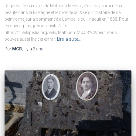
Regarder les œuvres de Mathurin Méheut, c’est se promener en
beauté dans la Bretagne et le monde du XXe s. L’histoire de ce
peintre majeur a commencé à Lamballe où il naquit en 1888. Pour
en savoir plus, je vous invite à lire
https://fr.wikipedia.org/wiki/Mathurin_M%C3%A9heut Vous
pouvez aussi lire cet extrait
Lire la suite…
Par
MCB
, il y a
2 ans