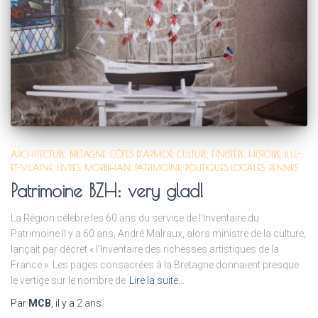
ARCHITECTURE
BRETAGNE
CÔTES D'ARMOR
CULTURE
FINISTÈRE
HISTOIRE
ILLE-
ET-VILAINE
LIVRES
MORBIHAN
PATRIMOINE
POLITIQUES LOCALES
RENNES
Patrimoine BZH: very glad!
La Région célèbre les 60 ans du service de l’Inventaire du
Patrimoine Il y a 60 ans, André Malraux, alors ministre de la culture,
lançait par décret « l’Inventaire des richesses artistiques de la
France ». Les pages consacrées à la Bretagne donnaient presque
le vertige sur le nombre de
Lire la suite…
Par
MCB
, il y a
2 ans