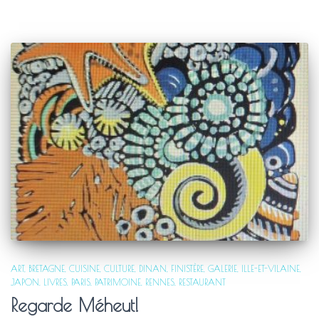
ART
BRETAGNE
CUISINE
CULTURE
DINAN
FINISTÈRE
GALERIE
ILLE-ET-VILAINE
JAPON
LIVRES
PARIS
PATRIMOINE
RENNES
RESTAURANT
Regarde Méheut!