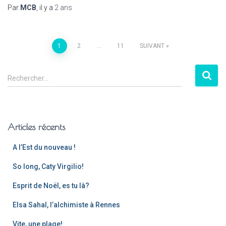
Par
MCB
, il y a
2 ans
1
2
…
11
SUIVANT
Rechercher…
Articles récents
A l’Est du nouveau !
So long, Caty Virgilio!
Esprit de Noël, es tu là?
Elsa Sahal, l’alchimiste à Rennes
Vite, une plage!