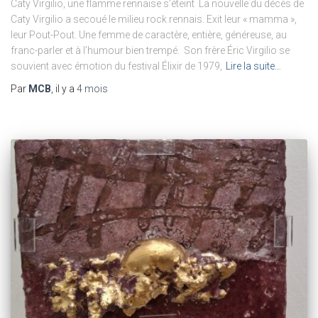
Caty Virgilio, une flamme rennaise s’éteint La nouvelle du décès de
Caty Virgilio a secoué le milieu rock rennais. Exit leur « mamma »,
leur Pout-Pout. Une femme de caractère, entière, généreuse, au
franc-parler et à l’humour bien trempé. Son frère Éric Virgilio se
souvient avec émotion du festival Élixir de 1979,
Lire la suite…
Par
MCB
, il y a
4 mois