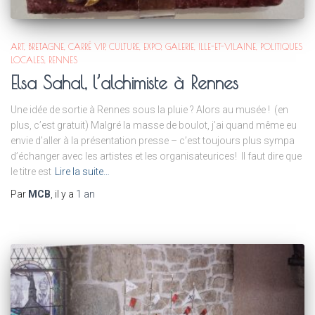
ART
BRETAGNE
CARRÉ VIP
CULTURE
EXPO
GALERIE
ILLE-ET-VILAINE
POLITIQUES
LOCALES
RENNES
Elsa Sahal, l’alchimiste à Rennes
Une idée de sortie à Rennes sous la pluie ? Alors au musée ! (en
plus, c’est gratuit) Malgré la masse de boulot, j’ai quand même eu
envie d’aller à la présentation presse – c’est toujours plus sympa
d’échanger avec les artistes et les organisateurices! Il faut dire que
le titre est
Lire la suite…
Par
MCB
, il y a
1 an