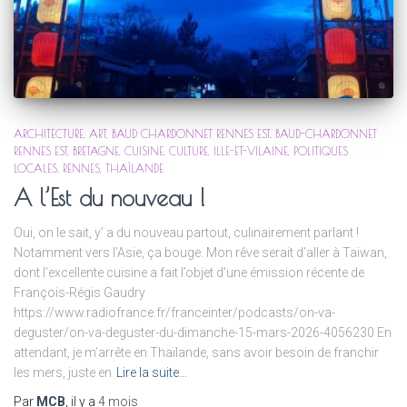
ARCHITECTURE
ART
BAUD CHARDONNET RENNES EST
BAUD-CHARDONNET
RENNES EST
BRETAGNE
CUISINE
CULTURE
ILLE-ET-VILAINE
POLITIQUES
LOCALES
RENNES
THAÏLANDE
A l’Est du nouveau !
Oui, on le sait, y’ a du nouveau partout, culinairement parlant !
Notamment vers l’Asie, ça bouge. Mon rêve serait d’aller à Taïwan,
dont l’excellente cuisine a fait l’objet d’une émission récente de
François-Régis Gaudry
https://www.radiofrance.fr/franceinter/podcasts/on-va-
deguster/on-va-deguster-du-dimanche-15-mars-2026-4056230 En
attendant, je m’arrête en Thaïlande, sans avoir besoin de franchir
les mers, juste en
Lire la suite…
Par
MCB
, il y a
4 mois