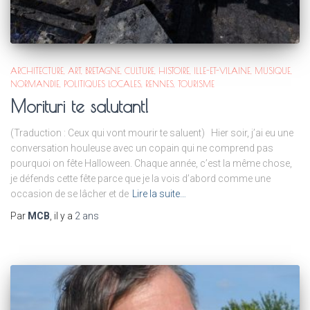
ARCHITECTURE
ART
BRETAGNE
CULTURE
HISTOIRE
ILLE-ET-VILAINE
MUSIQUE
NORMANDIE
POLITIQUES LOCALES
RENNES
TOURISME
Morituri te salutant!
(Traduction : Ceux qui vont mourir te saluent) Hier soir, j’ai eu une
conversation houleuse avec un copain qui ne comprend pas
pourquoi on fête Halloween. Chaque année, c’est la même chose,
je défends cette fête parce que je la vois d’abord comme une
occasion de se lâcher et de
Lire la suite…
Par
MCB
, il y a
2 ans