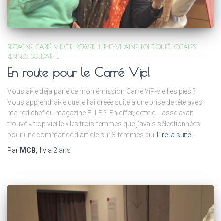
BRETAGNE
CARRÉ VIP
GIRL POWER
ILLE-ET-VILAINE
POLITIQUES LOCALES
RENNES
SOLIDARITÉ
En route pour le Carré Vip!
Vous ai-je déjà parlé de mon émission Carré ViP-vieilles pies ?
Vous apprendrai-je que je l’ai créée suite à une prise de tête avec
ma red’chef du magazine ELLE ? En effet, cette c….asse avait
trouvé « trop vieille » les trois femmes que j’avais sélectionnées
pour une commande d’article sur 3 femmes qui
Lire la suite…
Par
MCB
, il y a
2 ans