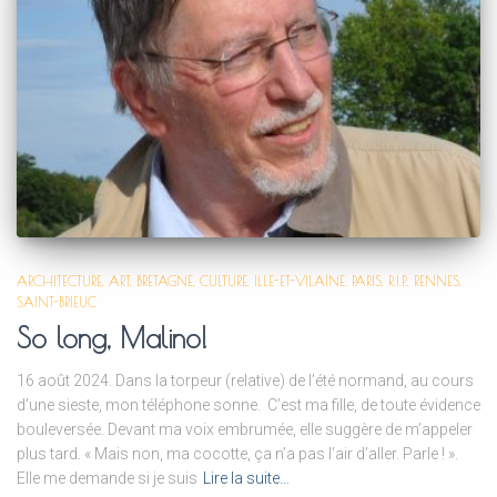
ARCHITECTURE
ART
BRETAGNE
CULTURE
ILLE-ET-VILAINE
PARIS
R.I.P.
RENNES
SAINT-BRIEUC
So long, Malino!
16 août 2024. Dans la torpeur (relative) de l’été normand, au cours
d’une sieste, mon téléphone sonne. C’est ma fille, de toute évidence
bouleversée. Devant ma voix embrumée, elle suggère de m’appeler
plus tard. « Mais non, ma cocotte, ça n’a pas l’air d’aller. Parle ! ».
Elle me demande si je suis
Lire la suite…