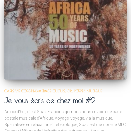
CARRÉ VIP
CORONAVARDAGE
CULTURE
GIRL POWER
MUSIQUE
Je vous écris de chez moi #2
Aujourd’hui, c’est Soaz Francius qui nous nous envoie une carte
postale musicale d’Afrique. Voyage, voyage, via la musique.
Spécialisée en relaxation et réflexologue, Soaz est membre de MLC