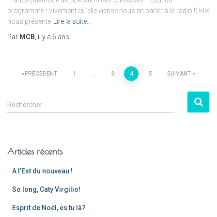
France (Méthode de Libération des cuirasses – tout un
programme ! Vivement qu’elle vienne nous en parler à la radio !) Elle
nous présente
Lire la suite…
Par
MCB
, il y a
6 ans
PRÉCÉDENT
1
…
3
4
5
SUIVANT
Rechercher…
Articles récents
A l’Est du nouveau !
So long, Caty Virgilio!
Esprit de Noël, es tu là?