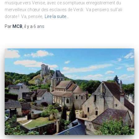
musique vers Venise, avec ce somptueux enregistrement du
merveilleux chœur des esclaves de Verdi. Va pensiero sull’ali
dorate ! Va, pensée,
Lire la suite…
Par
MCB
, il y a
6 ans