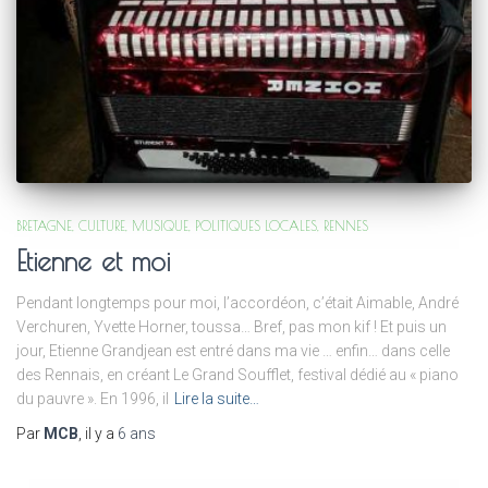
BRETAGNE
CULTURE
MUSIQUE
POLITIQUES LOCALES
RENNES
Etienne et moi
Pendant longtemps pour moi, l’accordéon, c’était Aimable, André
Verchuren, Yvette Horner, toussa… Bref, pas mon kif ! Et puis un
jour, Etienne Grandjean est entré dans ma vie … enfin… dans celle
des Rennais, en créant Le Grand Soufflet, festival dédié au « piano
du pauvre ». En 1996, il
Lire la suite…
Par
MCB
, il y a
6 ans