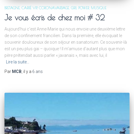
BRETAGNE
CARRÉ VIP
CORONAVARDAGE
GIRL POWER
MUSIQUE
Je vous écris de chez moi # 32
Aujourd’hui c’est Anne-Marie qui nous envoie une deuxième lettre
de son confinement francilien. Dans la première, elle évoquait le
souvenir douloureux de son séjour en sanatorium. Ce souvenir-là
est un peu plus gai – quoique ! Il m’amuse d’autant plus que mon
père prétendait aussi parler « javanais », mais avec lui, il
Lire la suite…
Par
MCB
, il y a
6 ans