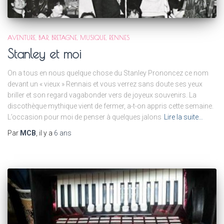
AVENTURE
BAR
BRETAGNE
MUSIQUE
RENNES
Stanley et moi
On a tous en nous quelque chose du Stanley Prononcez ce nom
devant un « vieux » Rennais et vous verrez sans doute ses yeux
briller et son regard vagabonder vers de joyeux souvenirs. La
discothèque mythique vient de fermer, a-t-on appris cette semaine.
L’occasion pour moi de penser à quelques jalons
Lire la suite…
Par
MCB
, il y a
6 ans