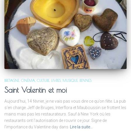
BRETAGNE
CINÉMA
CULTURE
LIVRES
MUSIQUE
RENNES
Saint Valentin et moi
Aujourd’hui, 14 février, je ne vais pas vous dire ce qu’on fête. La pub
s’en charge. Jeff de Bruges, Interflora et Mauboussin se frottent les
mains mais pas les restaurateurs. Sauf à New York où les
restaurants ont l’autorisation de rouvrir ce jour. Signe de
l’importance du Valentine day dans
Lire la suite…