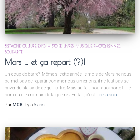
BRETAGNE
CULTURE
EXPO
HISTOIRE
LIVRES
MUSIQUE
PHOTO
RENNES
SOLIDARITÉ
Mars … et ça repart (?)!
Un coup de barre? Même si cette année, le mois de Mars ne nous
permet pas de repartir comme nous aimerions, il ne faut pas se
priver du plaisir de ce qu’il offre. Mais au fait, pourquoi porte-t-il le
nom du dieu romain de la guerre ? En fait, c’est
Lire la suite…
Par
MCB
, il y a
5 ans