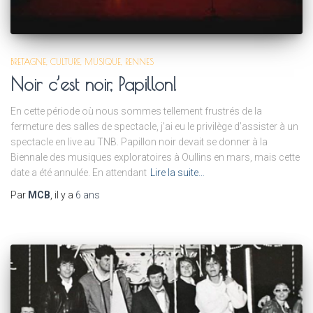
BRETAGNE
CULTURE
MUSIQUE
RENNES
Noir c’est noir, Papillon!
En cette période où nous sommes tellement frustrés de la
fermeture des salles de spectacle, j’ai eu le privilège d’assister à un
spectacle en live au TNB. Papillon noir devait se donner à la
Biennale des musiques exploratoires à Oullins en mars, mais cette
date a été annulée. En attendant
Lire la suite…
Par
MCB
, il y a
6 ans