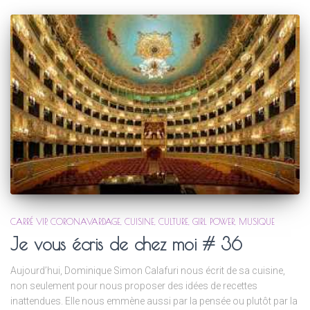
CARRÉ VIP
CORONAVARDAGE
CUISINE
CULTURE
GIRL POWER
MUSIQUE
Je vous écris de chez moi # 36
Aujourd’hui, Dominique Simon Calafuri nous écrit de sa cuisine,
non seulement pour nous proposer des idées de recettes
inattendues. Elle nous emmène aussi par la pensée ou plutôt par la