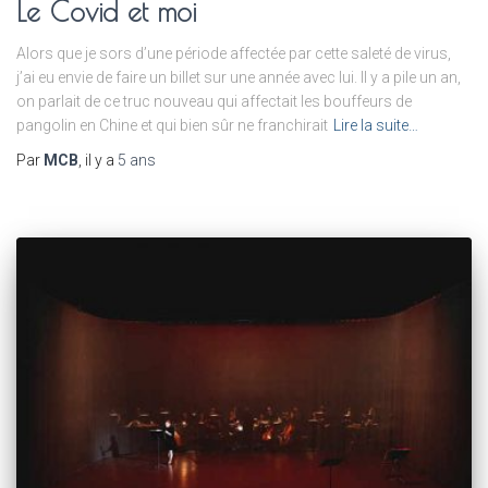
Le Covid et moi
Alors que je sors d’une période affectée par cette saleté de virus,
j’ai eu envie de faire un billet sur une année avec lui. Il y a pile un an,
on parlait de ce truc nouveau qui affectait les bouffeurs de
pangolin en Chine et qui bien sûr ne franchirait
Lire la suite…
Par
MCB
, il y a
5 ans