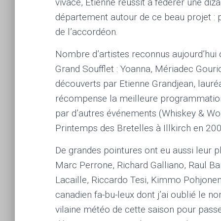
vivace, Etienne réussit à fédérer une diz
département autour de ce beau projet : pro
de l’accordéon.
Nombre d’artistes reconnus aujourd’hui o
Grand Soufflet : Yoanna, Mériadec Gouri
découverts par Etienne Grandjean, lauréa
récompense la meilleure programmation
par d’autres événements (Whiskey & Wo
Printemps des Bretelles à Illkirch en 20
De grandes pointures ont eu aussi leur p
Marc Perrone, Richard Galliano, Raul Ba
Lacaille, Riccardo Tesi, Kimmo Pohjonen…
canadien fa-bu-leux dont j’ai oublié le no
vilaine météo de cette saison pour pass