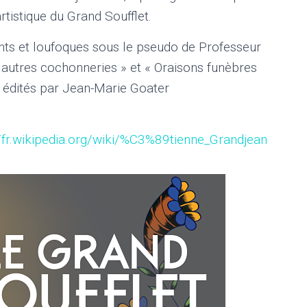
artistique du Grand Soufflet.
larants et loufoques sous le pseudo de Professeur
 autres cochonneries » et « Oraisons funèbres
é édités par Jean-Marie Goater
//fr.wikipedia.org/wiki/%C3%89tienne_Grandjean