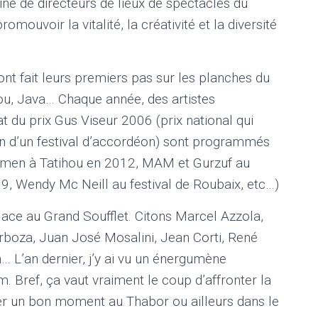
aine de directeurs de lieux de spectacles du
mouvoir la vitalité, la créativité et la diversité
nt fait leurs premiers pas sur les planches du
ou, Java… Chaque année, des artistes
t du prix Gus Viseur 2006 (prix national qui
 d’un festival d’accordéon) sont programmés
men à Tatihou en 2012, MAM et Gurzuf au
09, Wendy Mc Neill au festival de Roubaix, etc…)
lace au Grand Soufflet. Citons Marcel Azzola,
rboza, Juan José Mosalini, Jean Corti, René
 L’an dernier, j’y ai vu un énergumène
m. Bref, ça vaut vraiment le coup d’affronter la
er un bon moment au Thabor ou ailleurs dans le