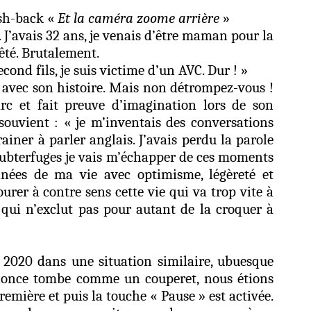
ash-back «
Et la caméra zoome arrière
»
 J’avais 32 ans, je venais d’être maman pour la
rêté. Brutalement.
ond fils, je suis victime d’un AVC. Dur ! »
d avec son histoire. Mais non détrompez-vous !
rc et fait preuve d’imagination lors de son
 souvient : « je m’inventais des conversations
iner à parler anglais. J’avais perdu la parole
subterfuges je vais m’échapper de ces moments
nnées de ma vie avec optimisme, légèreté et
avourer à contre sens cette vie qui va trop vite à
 qui n’exclut pas pour autant de la croquer à
 2020 dans une situation similaire, ubuesque
nnonce tombe comme un couperet, nous étions
première et puis la touche « Pause » est activée.