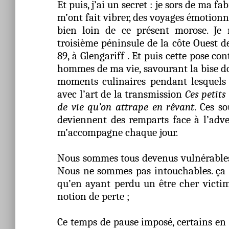
Et puis, j’ai un secret : je sors de ma f
m’ont fait vibrer, des voyages émotion
bien loin de ce présent morose. Je
troisième péninsule de la côte Ouest de 
89, à Glengariff . Et puis cette pose co
hommes de ma vie, savourant la bise dou
moments culinaires pendant lesquels 
avec l’art de la transmission
Ces petit
de vie qu’on attrape en rêvant
. Ces s
deviennent des remparts face à l’adve
m’accompagne chaque jour.
Nous sommes tous devenus vulnérables. I
Nous ne sommes pas intouchables. ça n
qu’en ayant perdu un être cher victi
notion de perte ;
Ce temps de pause imposé, certains en 