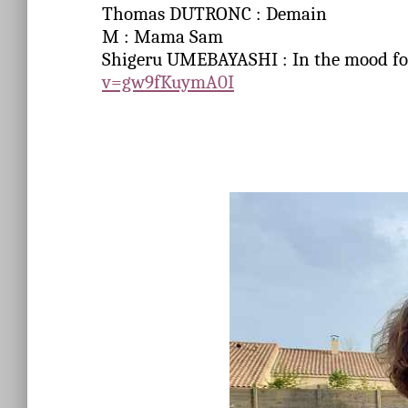
Thomas DUTRONC : Demain
M : Mama Sam
Shigeru UMEBAYASHI : In the mood f
v=gw9fKuymA0I