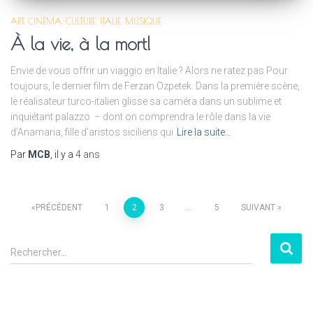
ART
CINÉMA
CULTURE
ITALIE
MUSIQUE
À la vie, à la mort!
Envie de vous offrir un viaggio en Italie ? Alors ne ratez pas Pour
toujours, le dernier film de Ferzan Ozpetek. Dans la première scène,
le réalisateur turco-italien glisse sa caméra dans un sublime et
inquiétant palazzo – dont on comprendra le rôle dans la vie
d’Anamaria, fille d’aristos siciliens qui
Lire la suite…
Par
MCB
, il y a
4 ans
PRÉCÉDENT
1
2
3
…
5
SUIVANT
Rechercher…