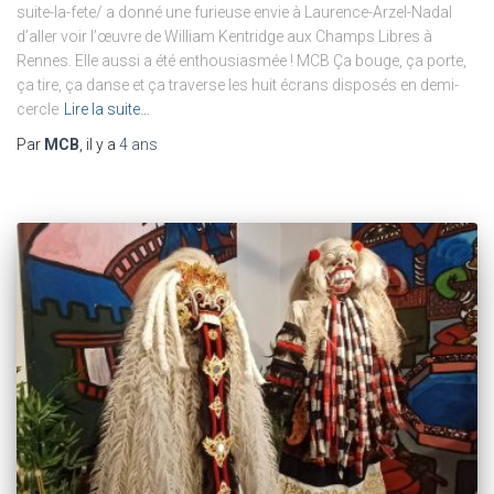
suite-la-fete/ a donné une furieuse envie à Laurence-Arzel-Nadal
d’aller voir l’œuvre de William Kentridge aux Champs Libres à
Rennes. Elle aussi a été enthousiasmée ! MCB Ça bouge, ça porte,
ça tire, ça danse et ça traverse les huit écrans disposés en demi-
cercle
Lire la suite…
Par
MCB
, il y a
4 ans