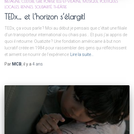
BRETAGNE
CULTURE
GIRL POWER
ILLE-ET-VILAINE
MUSIQUE
POLITIQUES
LOCALES
RENNES
SOLIDARITÉ
THÉÂTRE
TEDx… et l’horizon s’élargit!
TEDx, ça vous parle ? Moi au début je pensais que c’était une filiale
d’un transporteur international ou chais pas… Et puis j’ai appris de
quoi il retourne. Ouatizite ? Une fondation américaine à but non
lucratif créée en 1984 pour rassembler des gens qui réfléchissent
et aiment se nourrir de l’expérience
Lire la suite…
Par
MCB
, il y a
4 ans