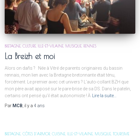
BRETAGNE
CULTURE
ILLE-ET-VILAINE
MUSIQUE
RENNES
La Breizh et moi
Alors on dañs ? Née à Vitré de parents originaires du bassin
rennais, mon lien avec la Bretagne bretonnante était ténu,
forcément. Le premier avec cet univers ? L’auto-collant BZH que
mon père avait apposé sur le pare-brise de sa DS. Dans le patelin,
certains ont pensé qu’il était autonomiste ! À
Lire la suite…
Par
MCB
, il y a
4 ans
BRETAGNE
CÔTES D'ARMOR
CUISINE
ILLE-ET-VILAINE
MUSIQUE
TOURISME