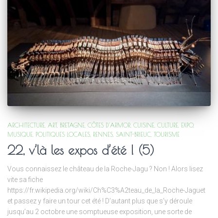
ARCHITECTURE
ART
BRETAGNE
CÔTES D'ARMOR
CUISINE
CULTURE
EXPO
MUSIQUE
POLITIQUES LOCALES
RENNES
SAINT-BRIEUC
TOURISME
22, v’là les expos d’été ! (5)
Vous connaissez le château de la Roche-Jagu ? Non ! Alors lisez
vite sa fiche
https://fr.wikipedia.org/wiki/Ch%C3%A2teau_de_la_Roche-Jaguet
et passez y faire un tour cet été ! D’autant plus que s’y déroule
jusqu’au 2 octobre une somptueuse exposition, une sorte de