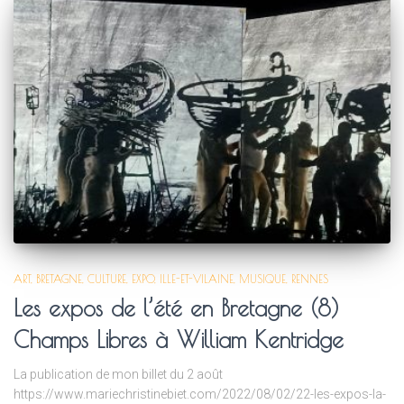
ART
BRETAGNE
CULTURE
EXPO
ILLE-ET-VILAINE
MUSIQUE
RENNES
Les expos de l’été en Bretagne (8)
Champs Libres à William Kentridge
La publication de mon billet du 2 août
https://www.mariechristinebiet.com/2022/08/02/22-les-expos-la-