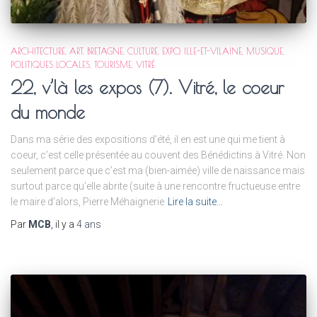
ARCHITECTURE
ART
BRETAGNE
CULTURE
EXPO
ILLE-ET-VILAINE
MUSIQUE
POLITIQUES LOCALES
TOURISME
VITRÉ
22, v’là les expos (7). Vitré, le coeur
du monde
Dans ma série des expositions d’été, il en est une qui me tient à
coeur, c’est celle présentée au couvent des Bénédictins à Vitré. Non
seulement parce que c’est ma (bien-aimée) ville de naissance mais
surtout parce qu’elle abrite (suite à une rencontre fructueuse entre
le maire d’alors, Pierre Méhaignerie
Lire la suite…
Par
MCB
, il y a
4 ans