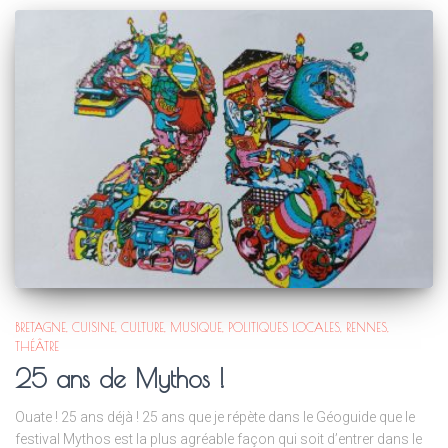
BRETAGNE
CUISINE
CULTURE
MUSIQUE
POLITIQUES LOCALES
RENNES
THÉÂTRE
25 ans de Mythos !
Ouate ! 25 ans déjà ! 25 ans que je répète dans le Géoguide que le
festival Mythos est la plus agréable façon qui soit d’entrer dans le