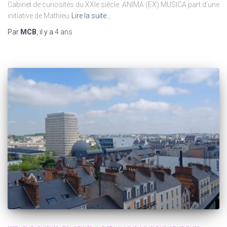
Cabinet de curiosités du XXIe siècle. ANIMA (EX) MUSICA part d’une
initiative de Mathieu
Lire la suite…
Par
MCB
, il y a
4 ans