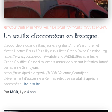
BRETAGNE
CULTURE
ILLE-ET-VILAINE
MUSIQUE
POLITIQUES LOCALES
RENNES
Un souffle d’accordéon en Bretagne!
L’accordéon, quand j’étais jeune, signifiait André Verchuren et
Yvette Horner. Beurk ! Puis il y eut Juliette Gréco (avec Gainsbourg)
https://www.youtube.com/watch?v=oDADIdLSRic Et enfin, le
Grand Soufflet. On ne dira jamais assez de bien sur le festival lancé
par Étienne Grandjean.
https://fr.wikipedia.org/wiki/%C3%89tienne_Grandjean
L’événement d’automne à Rennes retrouve sa vitalité après la
parenthèse
Lire la suite…
Par
MCB
, il y a
4 ans