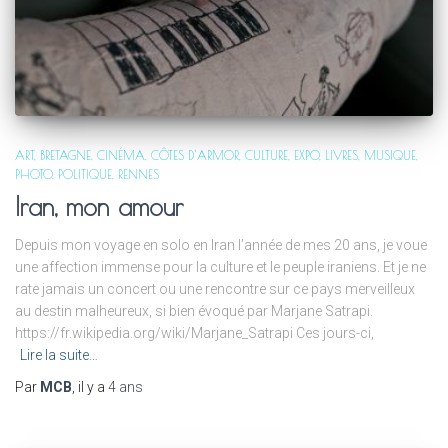
ART
BRETAGNE
CINÉMA
CÔTES D'ARMOR
CULTURE
EXPO
LIVRES
MUSIQUE
PHOTO
POLITIQUE
RENNES
Iran, mon amour
Depuis mon voyage en solo en Iran l’année de mes 20 ans, je voue
une affection immense pour la culture et le peuple iraniens. Et je ne
rate jamais un concert ou une rencontre sur ce pays merveilleux
au destin malheureux, si bien évoqué par Marjane Satrapi.
https://fr.wikipedia.org/wiki/Marjane_Satrapi Ces jours-ci,
Lire la suite…
Par
MCB
, il y a
4 ans