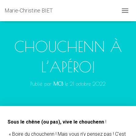
Marie-Christine BIET
D
É
P
L
I
CHOUCHENN À
E
R
L
L’APÉRO!
A
N
A
V
Publié par
MCB
le
21 octobre 2022
I
G
A
T
I
O
N
Sous le chêne (ou pas), vive le chouchenn
!
« Boire du chouchenn ! Mais vous n’y pensez pas ! C’est