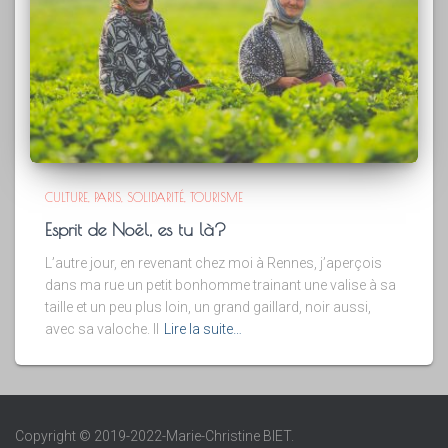
CULTURE
PARIS
SOLIDARITÉ
TOURISME
Esprit de Noël, es tu là?
L’autre jour, en revenant chez moi à Rennes, j’aperçois
dans ma rue un petit bonhomme trainant une valise à sa
taille et un peu plus loin, un grand gaillard, noir aussi,
avec sa valoche. Il
Lire la suite…
Copyright © 2019-2022-Marie-Christine BIET.