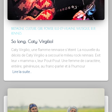
BRETAGNE
CULTURE
GIRL POWER
ILLE-ET-VILAINE
MUSIQUE
R.I.P.
RENNES
So long, Caty Virgilio!
Caty Virgilio, une flamme rennaise s’éteint La nouvelle du
décès de Caty Virgilio a secoué le milieu rock rennais. Exit
leur « mamma », leur Pout-Pout. Une femme de caractère,
entière, généreuse, au franc-parler et à l’humour
Lire la suite…