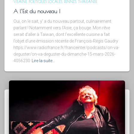
VILAINE
POLITIQUES LOCALES
RENNES
THAÏLANDE
A l’Est du nouveau !
Oui, on le sait, y’ a du nouveau partout, culinairement
parlant ! Notamment vers l’Asie, ça bouge. Mon rêve
serait d’aller à Taïwan, dont l’excellente cuisine a fait
l’objet d’une émission récente de François-Régis Gaudry
https://www.radiofrance.fr/franceinter/podcasts/on-va-
deguster/on-va-deguster-du-dimanche-15-mars-2026-
4056230
Lire la suite…