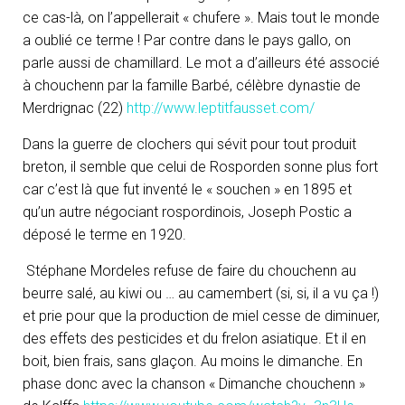
ce cas-là, on l’appellerait « chufere ». Mais tout le monde
a oublié ce terme ! Par contre dans le pays gallo, on
parle aussi de chamillard. Le mot a d’ailleurs été associé
à chouchenn par la famille Barbé, célèbre dynastie de
Merdrignac (22)
http://www.leptitfausset.com/
Dans la guerre de clochers qui sévit pour tout produit
breton, il semble que celui de Rosporden sonne plus fort
car c’est là que fut inventé le « souchen » en 1895 et
qu’un autre négociant rospordinois, Joseph Postic a
déposé le terme en 1920.
Stéphane Mordeles refuse de faire du chouchenn au
beurre salé, au kiwi ou … au camembert (si, si, il a vu ça !)
et prie pour que la production de miel cesse de diminuer,
des effets des pesticides et du frelon asiatique. Et il en
boit, bien frais, sans glaçon. Au moins le dimanche. En
phase donc avec la chanson « Dimanche chouchenn »