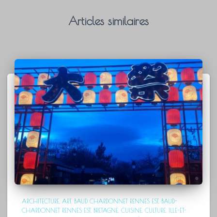
Articles similaires
ARCHITECTURE
ART
BAUD CHARDONNET RENNES EST
BAUD-
CHARDONNET RENNES EST
BRETAGNE
CUISINE
CULTURE
ILLE-ET-