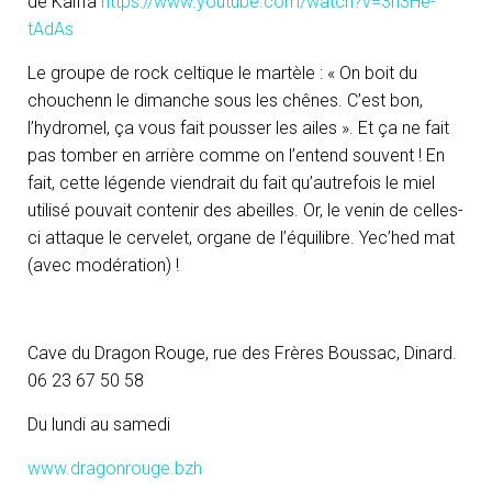
de Kalffa
https://www.youtube.com/watch?v=3n3He-
tAdAs
Le groupe de rock celtique le martèle : « On boit du
chouchenn le dimanche sous les chênes. C’est bon,
l’hydromel, ça vous fait pousser les ailes ». Et ça ne fait
pas tomber en arrière comme on l’entend souvent ! En
fait, cette légende viendrait du fait qu’autrefois le miel
utilisé pouvait contenir des abeilles. Or, le venin de celles-
ci attaque le cervelet, organe de l’équilibre. Yec’hed mat
(avec modération) !
Cave du Dragon Rouge, rue des Frères Boussac, Dinard.
06 23 67 50 58
Du lundi au samedi
www.dragonrouge.bzh