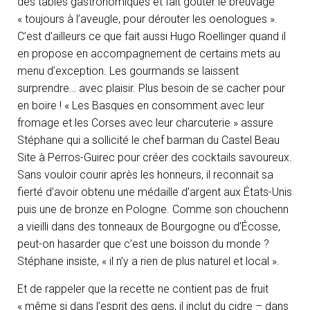
des tables gastronomiques et fait goûter le breuvage
« toujours à l’aveugle, pour dérouter les oenologues ».
C’est d’ailleurs ce que fait aussi Hugo Roellinger quand il
en propose en accompagnement de certains mets au
menu d’exception. Les gourmands se laissent
surprendre… avec plaisir. Plus besoin de se cacher pour
en boire ! « Les Basques en consomment avec leur
fromage et les Corses avec leur charcuterie » assure
Stéphane qui a sollicité le chef barman du Castel Beau
Site à Perros-Guirec pour créer des cocktails savoureux.
Sans vouloir courir après les honneurs, il reconnait sa
fierté d’avoir obtenu une médaille d’argent aux États-Unis
puis une de bronze en Pologne. Comme son chouchenn
a vieilli dans des tonneaux de Bourgogne ou d’Écosse,
peut-on hasarder que c’est une boisson du monde ?
Stéphane insiste, « il n’y a rien de plus naturel et local ».
Et de rappeler que la recette ne contient pas de fruit
« même si dans l’esprit des gens, il inclut du cidre – dans