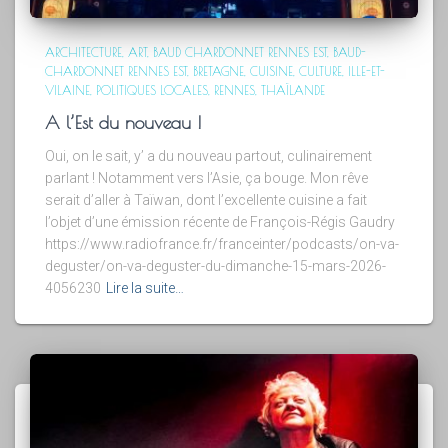
ARCHITECTURE
ART
BAUD CHARDONNET RENNES EST
BAUD-
CHARDONNET RENNES EST
BRETAGNE
CUISINE
CULTURE
ILLE-ET-
VILAINE
POLITIQUES LOCALES
RENNES
THAÏLANDE
A l’Est du nouveau !
Oui, on le sait, y’ a du nouveau partout, culinairement
parlant ! Notamment vers l’Asie, ça bouge. Mon rêve
serait d’aller à Taïwan, dont l’excellente cuisine a fait
l’objet d’une émission récente de François-Régis Gaudry
https://www.radiofrance.fr/franceinter/podcasts/on-va-
deguster/on-va-deguster-du-dimanche-15-mars-2026-
4056230
Lire la suite…