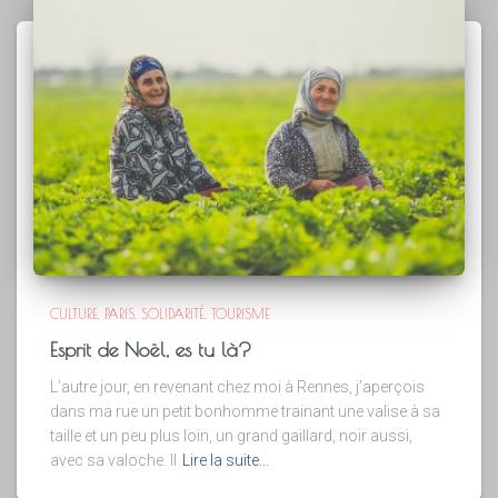
CULTURE
PARIS
SOLIDARITÉ
TOURISME
Esprit de Noël, es tu là?
L’autre jour, en revenant chez moi à Rennes, j’aperçois
dans ma rue un petit bonhomme trainant une valise à sa
taille et un peu plus loin, un grand gaillard, noir aussi,
avec sa valoche. Il
Lire la suite…