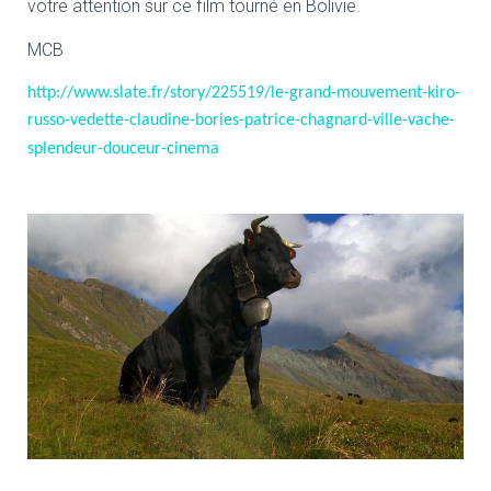
votre attention sur ce film tourné en Bolivie.
MCB
http://www.slate.fr/story/225519/le-grand-mouvement-kiro-
russo-vedette-claudine-bories-patrice-chagnard-ville-vache-
splendeur-douceur-cinema