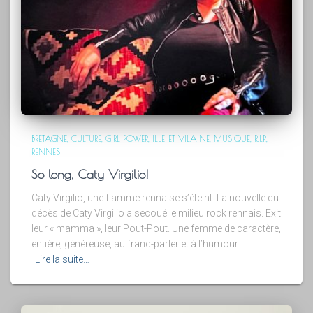
BRETAGNE
CULTURE
GIRL POWER
ILLE-ET-VILAINE
MUSIQUE
R.I.P.
RENNES
So long, Caty Virgilio!
Caty Virgilio, une flamme rennaise s’éteint La nouvelle du
décès de Caty Virgilio a secoué le milieu rock rennais. Exit
leur « mamma », leur Pout-Pout. Une femme de caractère,
entière, généreuse, au franc-parler et à l’humour
Lire la suite…