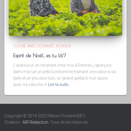
CULTURE
PARIS
SOLIDARITÉ
TOURISME
Esprit de Noël, es tu là?
L’autre jour, en revenant chez moi à Rennes, j’aperçois
dans ma rue un petit bonhomme trainant une valise à sa
taille et un peu plus loin, un grand gaillard, noir aussi,
avec sa valoche. Il
Lire la suite…
Copyright © 2019-2022-Marie-Christine BIET.
Création :
AIR Rédaction.
Tous droits réservés.