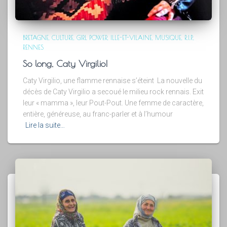
BRETAGNE
CULTURE
GIRL POWER
ILLE-ET-VILAINE
MUSIQUE
R.I.P.
RENNES
So long, Caty Virgilio!
Caty Virgilio, une flamme rennaise s’éteint La nouvelle du
décès de Caty Virgilio a secoué le milieu rock rennais. Exit
leur « mamma », leur Pout-Pout. Une femme de caractère,
entière, généreuse, au franc-parler et à l’humour
Lire la suite…