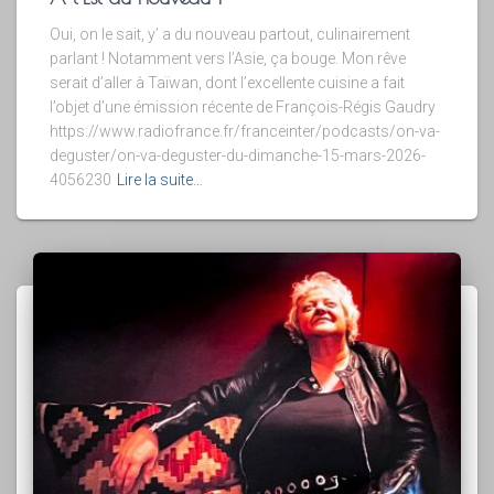
Oui, on le sait, y’ a du nouveau partout, culinairement
parlant ! Notamment vers l’Asie, ça bouge. Mon rêve
serait d’aller à Taïwan, dont l’excellente cuisine a fait
l’objet d’une émission récente de François-Régis Gaudry
https://www.radiofrance.fr/franceinter/podcasts/on-va-
deguster/on-va-deguster-du-dimanche-15-mars-2026-
4056230
Lire la suite…