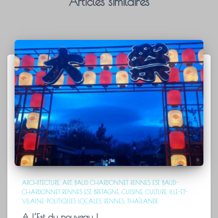
Articles similaires
ARCHITECTURE
ART
BAUD CHARDONNET RENNES EST
BAUD-
CHARDONNET RENNES EST
BRETAGNE
CUISINE
CULTURE
ILLE-ET-
VILAINE
POLITIQUES LOCALES
RENNES
THAÏLANDE
A l’Est du nouveau !