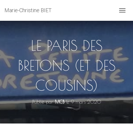
Marie-Christine BIET
D
É
P
L
I
LE PARIS DES
E
R
L
BRETONS (ET DES
A
N
A
V
COUSINS)
I
G
A
T
Publié par
MCB
le
9 mars 2020
I
O
N