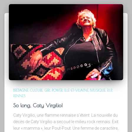
BRETAGNE
CULTURE
GIRL POWER
ILLE-ET-VILAINE
MUSIQUE
R.I.P.
RENNES
So long, Caty Virgilio!
Caty Virgilio, une flamme rennaise s’éteint La nouvelle du
décès de Caty Virgilio a secoué le milieu rock rennais. Exit
leur « mamma », leur Pout-Pout. Une femme de caractère,