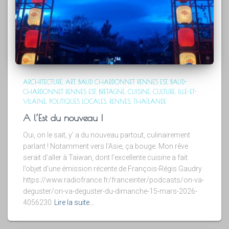
ARCHITECTURE
ART
BAUD CHARDONNET RENNES EST
BAUD-
CHARDONNET RENNES EST
BRETAGNE
CUISINE
CULTURE
ILLE-ET-
VILAINE
POLITIQUES LOCALES
RENNES
THAÏLANDE
A l’Est du nouveau !
Oui, on le sait, y’ a du nouveau partout, culinairement
parlant ! Notamment vers l’Asie, ça bouge. Mon rêve
serait d’aller à Taïwan, dont l’excellente cuisine a fait
l’objet d’une émission récente de François-Régis Gaudry
https://www.radiofrance.fr/franceinter/podcasts/on-va-
deguster/on-va-deguster-du-dimanche-15-mars-2026-
4056230
Lire la suite…