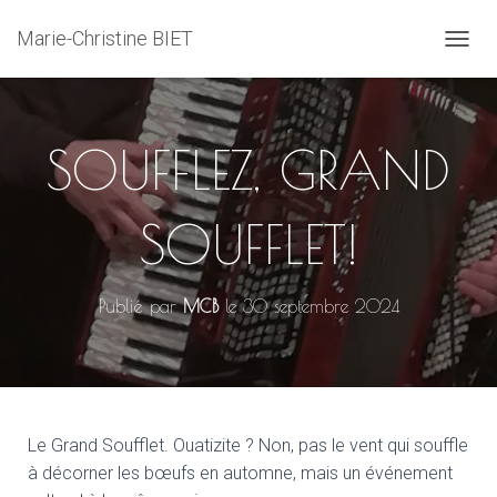
Marie-Christine BIET
D
É
P
L
I
SOUFFLEZ, GRAND
E
R
L
SOUFFLET!
A
N
A
V
Publié par
MCB
le
30 septembre 2024
I
G
A
T
I
O
N
Le Grand Soufflet. Ouatizite ? Non, pas le vent qui souffle
à décorner les bœufs en automne, mais un événement