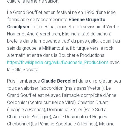
culturel à la même saison.
Le Grand Soufflet est un festival né en 1996 d’une idée
formidable de l’accordéoniste
Étienne Grupetto
Grandjean
. Loin des bals musette où sévissaient Yvette
Horner et André Verchuren, Etienne a tâté du piano à
bretelle dans la mouvance trad’ du pays gallo. Jouant au
sein du groupe la Mirlitantouille, il bifurque vers le rock
alternatif, et entre dans la Boucherie Productions
https://fr.wikipedia.org/wiki/Boucherie_Productions
avec
la Belle Société.
Puis il embarque
Claude Berceliot
dans un projet un peu
fou de valoriser l’accordéon (mais sans Yvette !). Le
Grand Soufflet est né avec l’aimable complicité d’Anne
Collonnier (centre culturel de Vitré), Christian Druart
(Triangle à Rennes), Dominique Grelier (Pôle Sud à
Chartres de Bretagne), Annie Desmoulin et Hugues
Cherbonnel (La Péniche Spectacle à Rennes), Melaine