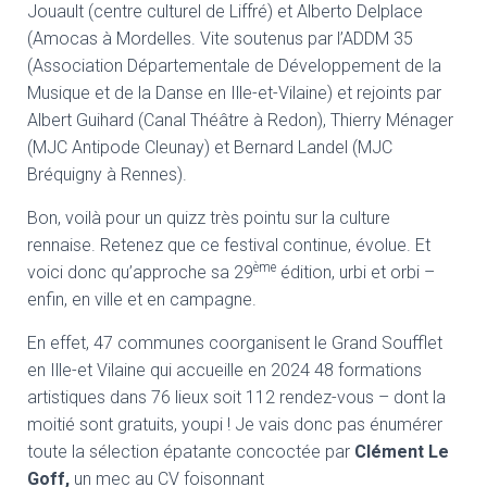
Jouault (centre culturel de Liffré) et Alberto Delplace
(Amocas à Mordelles. Vite soutenus par l’ADDM 35
(Association Départementale de Développement de la
Musique et de la Danse en Ille-et-Vilaine) et rejoints par
Albert Guihard (Canal Théâtre à Redon), Thierry Ménager
(MJC Antipode Cleunay) et Bernard Landel (MJC
Bréquigny à Rennes).
Bon, voilà pour un quizz très pointu sur la culture
rennaise. Retenez que ce festival continue, évolue. Et
ème
voici donc qu’approche sa 29
édition, urbi et orbi –
enfin, en ville et en campagne.
En effet, 47 communes coorganisent le Grand Soufflet
en Ille-et Vilaine qui accueille en 2024 48 formations
artistiques dans 76 lieux soit 112 rendez-vous – dont la
moitié sont gratuits, youpi ! Je vais donc pas énumérer
toute la sélection épatante concoctée par
Clément Le
Goff,
un mec au CV foisonnant