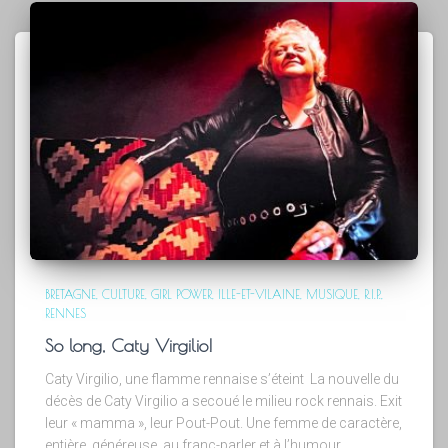
BRETAGNE
CULTURE
GIRL POWER
ILLE-ET-VILAINE
MUSIQUE
R.I.P.
RENNES
So long, Caty Virgilio!
Caty Virgilio, une flamme rennaise s’éteint La nouvelle du
décès de Caty Virgilio a secoué le milieu rock rennais. Exit
leur « mamma », leur Pout-Pout. Une femme de caractère,
entière, généreuse, au franc-parler et à l’humour