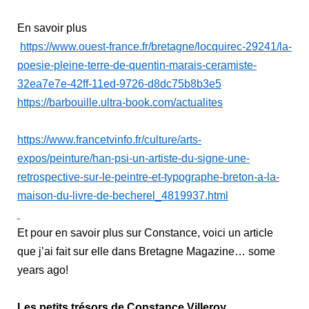
En savoir plus
https://www.ouest-france.fr/bretagne/locquirec-29241/la-
poesie-pleine-terre-de-quentin-marais-ceramiste-
32ea7e7e-42ff-11ed-9726-d8dc75b8b3e5
https://barbouille.ultra-book.com/actualites
https://www.francetvinfo.fr/culture/arts-
expos/peinture/han-psi-un-artiste-du-signe-une-
retrospective-sur-le-peintre-et-typographe-breton-a-la-
maison-du-livre-de-becherel_4819937.html
Et pour en savoir plus sur Constance, voici un article
que j’ai fait sur elle dans Bretagne Magazine… some
years ago!
Les petits trésors de Constance Villeroy