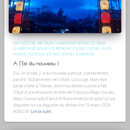
ARCHITECTURE
ART
BAUD CHARDONNET RENNES EST
BAUD-
CHARDONNET RENNES EST
BRETAGNE
CUISINE
CULTURE
ILLE-ET-
VILAINE
POLITIQUES LOCALES
RENNES
THAÏLANDE
A l’Est du nouveau !
Oui, on le sait, y’ a du nouveau partout, culinairement
parlant ! Notamment vers l’Asie, ça bouge. Mon rêve
serait d’aller à Taïwan, dont l’excellente cuisine a fait
l’objet d’une émission récente de François-Régis Gaudry
https://www.radiofrance.fr/franceinter/podcasts/on-va-
deguster/on-va-deguster-du-dimanche-15-mars-2026-
4056230
Lire la suite…