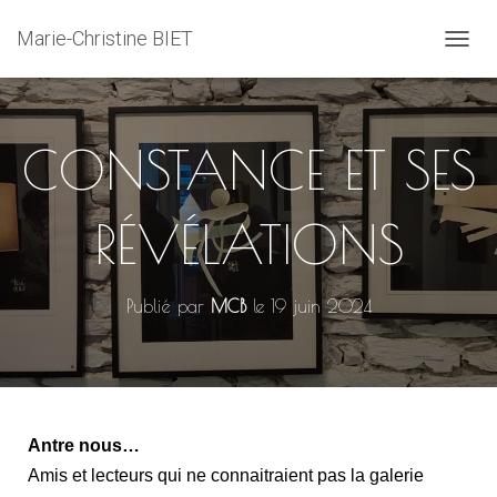
Marie-Christine BIET
D
É
P
L
I
CONSTANCE ET SES
E
R
L
RÉVÉLATIONS
A
N
A
V
Publié par
MCB
le
19 juin 2024
I
G
A
T
I
O
N
Antre nous…
Amis et lecteurs qui ne connaitraient pas la galerie