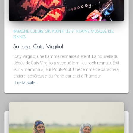
BRETAGNE
CULTURE
GIRL POWER
ILLE-ET-VILAINE
MUSIQUE
R.I.P.
RENNES
So long, Caty Virgilio!
Caty Virgilio, une flamme rennaise s’éteint La nouvelle du
décès de Caty Virgilio a secoué le milieu rock rennais. Exit
leur « mamma », leur Pout-Pout. Une femme de caractère,
entière, généreuse, au franc-parler et à l’humour
Lire la suite…