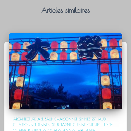
Articles similaires
ARCHITECTURE
ART
BAUD CHARDONNET RENNES EST
BAUD-
CHARDONNET RENNES EST
BRETAGNE
CUISINE
CULTURE
ILLE-ET-
VILAINE
POLITIQUES LOCALES
RENNES
THAÏLANDE