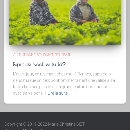
CULTURE
PARIS
SOLIDARITÉ
TOURISME
Esprit de Noël, es tu là?
L’autre jour, en revenant chez moi à Rennes, j’aperçois
dans ma rue un petit bonhomme trainant une valise à sa
taille et un peu plus loin, un grand gaillard, noir aussi,
avec sa valoche. Il
Lire la suite…
Copyright © 2019-2022-Marie-Christine BIET.