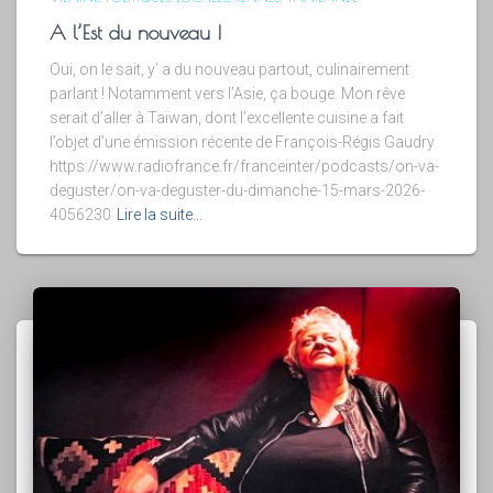
A l’Est du nouveau !
Oui, on le sait, y’ a du nouveau partout, culinairement
parlant ! Notamment vers l’Asie, ça bouge. Mon rêve
serait d’aller à Taïwan, dont l’excellente cuisine a fait
l’objet d’une émission récente de François-Régis Gaudry
https://www.radiofrance.fr/franceinter/podcasts/on-va-
deguster/on-va-deguster-du-dimanche-15-mars-2026-
4056230
Lire la suite…