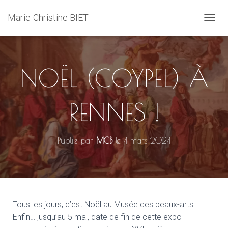
Marie-Christine BIET
D
É
P
L
I
NOËL (COYPEL) À
E
R
L
RENNES !
A
N
A
V
Publié par
MCB
le
4 mars 2024
I
G
A
T
I
O
N
Tous les jours, c’est Noël au Musée des beaux-arts.
Enfin… jusqu’au 5 mai, date de fin de cette expo