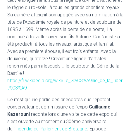
œuvré longuement, sous la régence d’Anne d’Autriche et
le règne du roi-soleil à tous les grands chantiers royaux.
Sa carrière atteignit son apogée avec sa nomination à la
tête de l’Académie royale de peinture et de sculpture de
1695 à 1699. Même après la perte de ce poste, il a
continué à travailler avec son fils Antoine. Car l’artiste a
été productif à tous les niveaux, artistique et familial.
Avec sa première épouse, il eut trois enfants. Avec la
deuxième, quatorze ! Créant une lignée d’artistes
renommés parmi lesquels … le sculpteur du Génie de la
Bastille !
https://fr.wikipedia.org/wiki/Le_G%C3%A9nie_de_la_Liber
t%C3%A9
Ce n’est qu’une partie des anecdotes que l’épatant
conservateur et commissaire de l’expo
Guillaume
Kazerouni
raconte lors d’une visite de cette expo qui
s’est ouverte au moment du 30ème anniversaire
de
l’incendie du Parlement de Bretagne
. Épisode