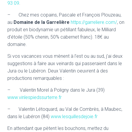
93 09
.
– Chez mes copains, Pascale et François Plouzeau,
au
Domaine de la Garrelière
https://garreliere.com/
, on
produit en biodynamie un pétillant fabuleux, le Milliard
d’étoile (50% chenin, 50% cabernet franc). 18€ au
domaine.
Si vos vacances vous mènent à l’est ou au sud, j’ai deux
suggestions à faire aux veinards qui passeraient dans le
Jura ou le Lubéron. Deux Valentin oeuvrent à des
productions remarquables :
– Valentin Morel à Poligny dans le Jura (39)
www.vinlespiedssurterre.fr
– Valentin Létoquard, au Val de Combrès, à Maubec,
dans le Lubéron (84)
www.lesquillesdejoie.fr
En attendant que pètent les bouchons, mettez du