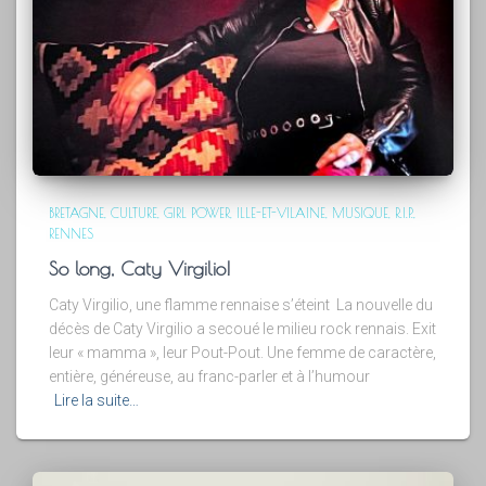
BRETAGNE
CULTURE
GIRL POWER
ILLE-ET-VILAINE
MUSIQUE
R.I.P.
RENNES
So long, Caty Virgilio!
Caty Virgilio, une flamme rennaise s’éteint La nouvelle du
décès de Caty Virgilio a secoué le milieu rock rennais. Exit
leur « mamma », leur Pout-Pout. Une femme de caractère,
entière, généreuse, au franc-parler et à l’humour
Lire la suite…