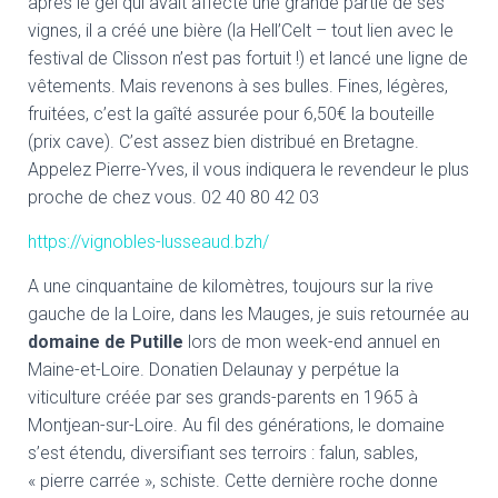
après le gel qui avait affecté une grande partie de ses
vignes, il a créé une bière (la Hell’Celt – tout lien avec le
festival de Clisson n’est pas fortuit !) et lancé une ligne de
vêtements. Mais revenons à ses bulles. Fines, légères,
fruitées, c’est la gaîté assurée pour 6,50€ la bouteille
(prix cave). C’est assez bien distribué en Bretagne.
Appelez Pierre-Yves, il vous indiquera le revendeur le plus
proche de chez vous. 02 40 80 42 03
https://vignobles-lusseaud.bzh/
A une cinquantaine de kilomètres, toujours sur la rive
gauche de la Loire, dans les Mauges, je suis retournée au
domaine de Putille
lors de mon week-end annuel en
Maine-et-Loire. Donatien Delaunay y perpétue la
viticulture créée par ses grands-parents en 1965 à
Montjean-sur-Loire. Au fil des générations, le domaine
s’est étendu, diversifiant ses terroirs : falun, sables,
« pierre carrée », schiste. Cette dernière roche donne