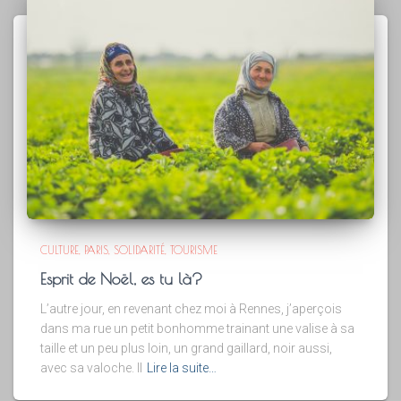
CULTURE
PARIS
SOLIDARITÉ
TOURISME
Esprit de Noël, es tu là?
L’autre jour, en revenant chez moi à Rennes, j’aperçois
dans ma rue un petit bonhomme trainant une valise à sa
taille et un peu plus loin, un grand gaillard, noir aussi,
avec sa valoche. Il
Lire la suite…