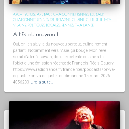
ARCHITECTURE
ART
BAUD CHARDONNET RENNES EST
BAUD-
CHARDONNET RENNES EST
BRETAGNE
CUISINE
CULTURE
ILLE-ET-
VILAINE
POLITIQUES LOCALES
RENNES
THAÏLANDE
A l’Est du nouveau !
Oui, on le sait, y’ a du nouveau partout, culinairement
parlant ! Notamment vers l’Asie, ça bouge. Mon rêve
serait d’aller à Taïwan, dont l’excellente cuisine a fait
l’objet d’une émission récente de François-Régis Gaudry
https://www.radiofrance.fr/franceinter/podcasts/on-va-
deguster/on-va-deguster-du-dimanche-15-mars-2026-
4056230
Lire la suite…