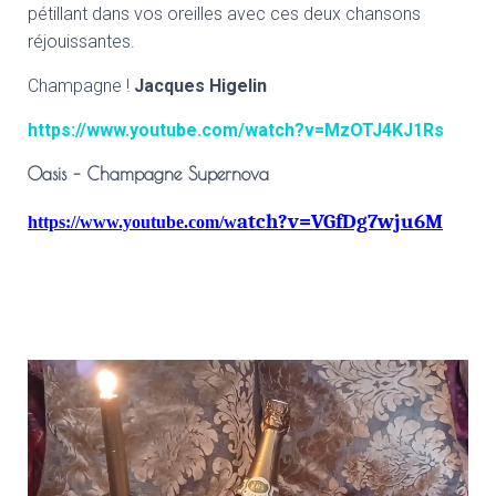
pétillant dans vos oreilles avec ces deux chansons
réjouissantes.
Champagne !
Jacques Higelin
https://www.youtube.com/watch?v=MzOTJ4KJ1Rs
Oasis – Champagne Supernova
atch?v=VGfDg7wju6M
https://www.youtube.com/w