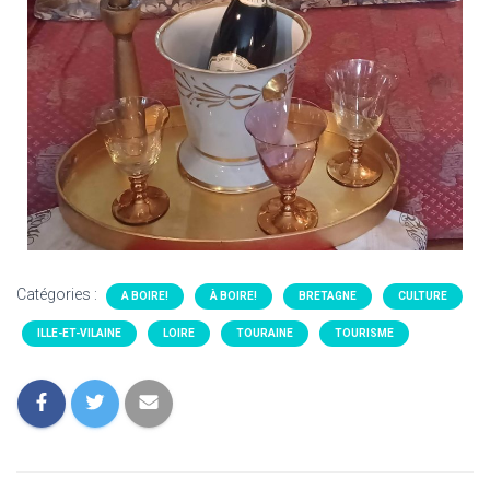
Catégories :
A BOIRE!
À BOIRE!
BRETAGNE
CULTURE
ILLE-ET-VILAINE
LOIRE
TOURAINE
TOURISME