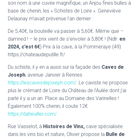
son nom à une cuvée magnifique, un Anjou fines bulles à
base de chenin, les « Schistes de Loire ». Geneviève
Delaunay m’avait prévenue l’an dernier :
De 5,40€, la bouteille va passer à 5,60€. Même que –
damned ! – le prix vient de s’envoler à 5,80€ ! (Ndlr:
en
2024, c’est 6€
) Prix à la cave, à la Pommeraye (49)
https://chateaudeputille.fr/
Du schiste, il y en a aussi sur la façade des
Caves de
Joseph
, avenue Janvier à Rennes
https://lescavesdejoseph.com/
. Le caviste ne propose
plus le crémant de Loire du Château de l’Aulée dont j’ai
parlé il y a un an. Place au Domaine des Varinelles !
Également 100% chenin, il coute 12€
https://daheuiller.com/
Rue Vasselot, à
Histoires de Vins,
cave spécialisée
dans les vins bio et nature, Olivier propose la
Bulle de