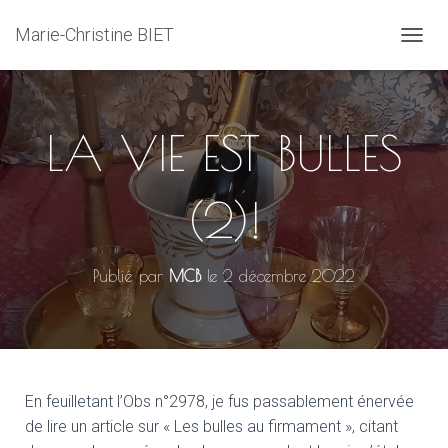
Marie-Christine BIET
D
É
P
L
I
LA VIE EST BULLES
E
R
L
(2)!
A
N
A
V
Publié par
MCB
le
2 décembre 2022
I
G
A
T
I
O
N
En feuilletant l’Obs n°2978, je fus passablement énervée
de lire un article sur « Les bulles au firmament », citant