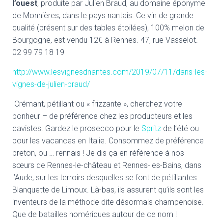
l’ouest
, produite par Julien Braud, au domaine éponyme
de Monnières, dans le pays nantais. Ce vin de grande
qualité (présent sur des tables étoilées), 100% melon de
Bourgogne, est vendu 12€ à Rennes. 47, rue Vasselot.
02 99 79 18 19
http://www.lesvignesdnantes.com/2019/07/11/dans-les-
vignes-de-julien-braud/
Crémant, pétillant ou « frizzante », cherchez votre
bonheur – de préférence chez les producteurs et les
cavistes. Gardez le prosecco pour le
Spritz
de l’été ou
pour les vacances en Italie. Consommez de préférence
breton, ou … rennais ! Je dis ça en référence à nos
sœurs de Rennes-le-château et Rennes-les-Bains, dans
l’Aude, sur les terroirs desquelles se font de pétillantes
Blanquette de Limoux. Là-bas, ils assurent qu’ils sont les
inventeurs de la méthode dite désormais champenoise.
Que de batailles homériques autour de ce nom !