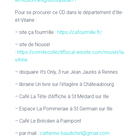
lemission/#/lightbox&slide=1
Pour se procurer ce CD dans le département d’Ille-
et-Vilaine :
– site ça fourm’ille :
https://cafourmille.fr/
– site de Nousël
:
https://comitecollectiflocal.wixsite.com/nousel/la-
vitrine
– disquaire It’s Only, 3 rue Jean Jaurès à Rennes
– librairie Un livre sur l’étagère à Châteaubourg
– Café La Tête d’Affiche à St Médard sur Ille
– Espace La Pommeraie à St Germain sur Ille
– Café Le Brécilien à Paimpont
– par mail :
catherine.baudichet@gmail.com