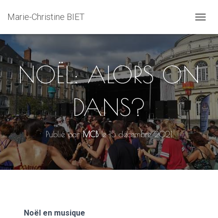
Marie-Christine BIET
D
É
P
L
I
NOËL: ALORS ON
E
R
L
DANS?
A
N
A
V
Publié par
MCB
le
15 décembre 2021
I
G
A
T
I
O
N
Noël en musique