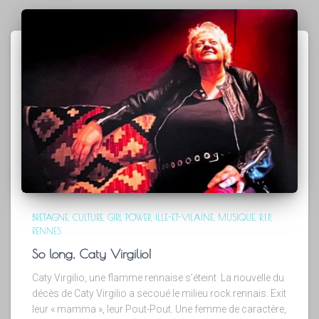
BRETAGNE
CULTURE
GIRL POWER
ILLE-ET-VILAINE
MUSIQUE
R.I.P.
RENNES
So long, Caty Virgilio!
Caty Virgilio, une flamme rennaise s’éteint La nouvelle du
décès de Caty Virgilio a secoué le milieu rock rennais. Exit
leur « mamma », leur Pout-Pout. Une femme de caractère,