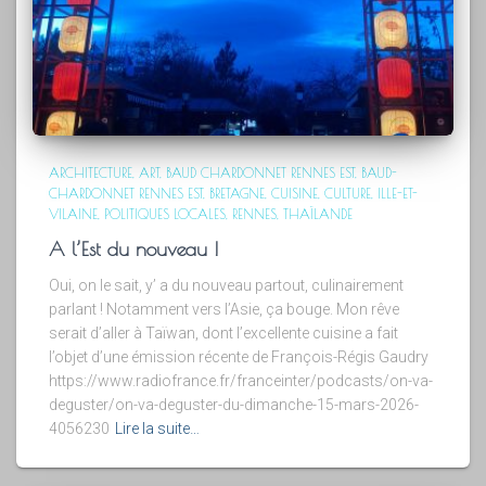
ARCHITECTURE
ART
BAUD CHARDONNET RENNES EST
BAUD-
CHARDONNET RENNES EST
BRETAGNE
CUISINE
CULTURE
ILLE-ET-
VILAINE
POLITIQUES LOCALES
RENNES
THAÏLANDE
A l’Est du nouveau !
Oui, on le sait, y’ a du nouveau partout, culinairement
parlant ! Notamment vers l’Asie, ça bouge. Mon rêve
serait d’aller à Taïwan, dont l’excellente cuisine a fait
l’objet d’une émission récente de François-Régis Gaudry
https://www.radiofrance.fr/franceinter/podcasts/on-va-
deguster/on-va-deguster-du-dimanche-15-mars-2026-
4056230
Lire la suite…