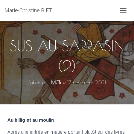
Marie-Christine BIET
D
É
P
L
I
SUS AU SARRASIN
E
R
L
(2)
A
N
A
V
Publié par
MCB
le
17 novembre 2021
I
G
A
T
I
O
N
Au billig et au moulin
Après une entrée en matière portant plutôt sur des livres