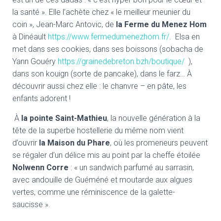
la santé ». Elle l’achète chez « le meilleur meunier du
coin », Jean-Marc Antovic, de
la Ferme du Menez Hom
à Dinéault
https://www.fermedumenezhom.fr/
. Elsa en
met dans ses cookies, dans ses boissons (sobacha de
Yann Gouéry
https://grainedebreton.bzh/boutique/
),
dans son kouign (sorte de pancake), dans le farz… À
découvrir aussi chez elle : le chanvre – en pâte, les
enfants adorent !
À
la pointe Saint-Mathieu
, la nouvelle génération à la
tête de la superbe hostellerie du même nom vient
d’ouvrir
la Maison du Phare
, où les promeneurs peuvent
se régaler d’un délice mis au point par la cheffe étoilée
Nolwenn Corre
: « un sandwich parfumé au sarrasin,
avec andouille de Guéméné et moutarde aux algues
vertes, comme une réminiscence de la galette-
saucisse ».