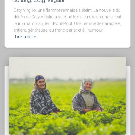
So long, Caty Virgilio!
Caty Virgilio, une flamme rennaise s’éteint La nouvelle du
décès de Caty Virgilio a secoué le milieu rock rennais. Exit
leur « mamma », leur Pout-Pout. Une femme de caractère,
entière, généreuse, au franc-parler et à l’humour
Lire la suite…