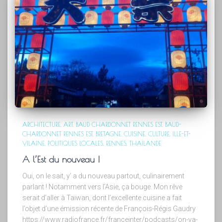
ARCHITECTURE
ART
BAUD CHARDONNET RENNES EST
BAUD-
CHARDONNET RENNES EST
BRETAGNE
CUISINE
CULTURE
ILLE-ET-
VILAINE
POLITIQUES LOCALES
RENNES
THAÏLANDE
A l’Est du nouveau !
Oui, on le sait, y’ a du nouveau partout, culinairement
parlant ! Notamment vers l’Asie, ça bouge. Mon rêve
serait d’aller à Taïwan, dont l’excellente cuisine a fait
l’objet d’une émission récente de François-Régis Gaudry
https://www.radiofrance.fr/franceinter/podcasts/on-va-