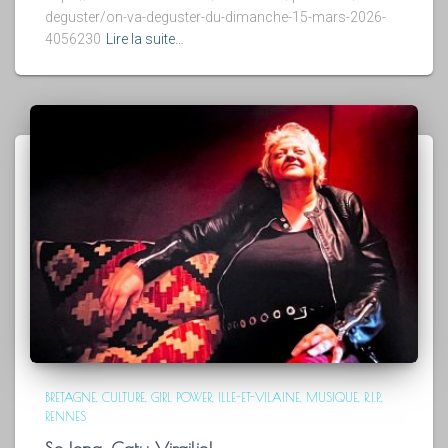
deguster/on-va-deguster-du-dimanche-15-mars-2026-
4056230
Lire la suite…
BRETAGNE
CULTURE
GIRL POWER
ILLE-ET-VILAINE
MUSIQUE
R.I.P.
RENNES