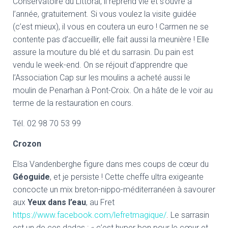
Conservatoire du Littoral, il reprend vie et s’ouvre à
l’année, gratuitement. Si vous voulez la visite guidée
(c’est mieux), il vous en coutera un euro ! Carmen ne se
contente pas d’accueillir, elle fait aussi la meunière ! Elle
assure la mouture du blé et du sarrasin. Du pain est
vendu le week-end. On se réjouit d’apprendre que
l’Association Cap sur les moulins a acheté aussi le
moulin de Penarhan à Pont-Croix. On a hâte de le voir au
terme de la restauration en cours.
Tél. 02 98 70 53 99
Crozon
Elsa Vandenberghe figure dans mes coups de cœur du
Géoguide
, et je persiste ! Cette cheffe ultra exigeante
concocte un mix breton-nippo-méditerranéen à savourer
aux
Yeux dans l’eau
, au Fret
https://www.facebook.com/lefretmagique/
. Le sarrasin
est un de ces dadas : « c’est hyper bon pour le cœur et