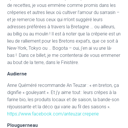
de recettes, je vous emmène comme promis dans les
crêperies et autres lieux où cultiver l’amour du sarrasin –
et je remercie tous ceux qui m’ont suggéré leurs
adresses préférées à travers la Bretagne … ou ailleurs,
au billig ou au moulin ! Il est à noter que la crêperie est un
lieu de ralliement pour les Bretons expat’s, que ce soit à
New-York, Tokyo ou … Bogota – oui, j’en ai vu une là-
bas !
Dans ce billet, je me contenterai de vous emmener
au bout de la terre, dans le Finistère.
Audierne
Anne Quéméré recommande An Teuzar : « en breton, ça
dignifie « gouleyant ». Et j’y aime tout : leurs crêpes à la
farine bio, les produits locaux et de saison, la bande-son
réjouissante et la déco qui varie au fil des saisons ».
https://www.facebook.com/anteuzar.creperie
Plouguerneau