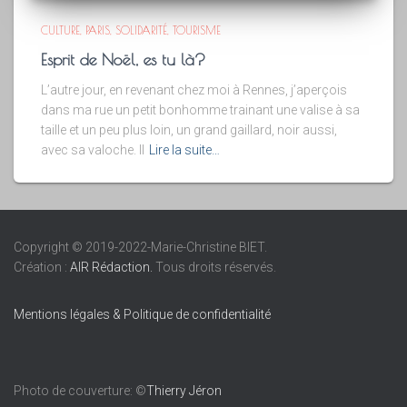
CULTURE
PARIS
SOLIDARITÉ
TOURISME
Esprit de Noël, es tu là?
L’autre jour, en revenant chez moi à Rennes, j’aperçois
dans ma rue un petit bonhomme trainant une valise à sa
taille et un peu plus loin, un grand gaillard, noir aussi,
avec sa valoche. Il
Lire la suite…
Copyright © 2019-2022-Marie-Christine BIET.
Création :
AIR Rédaction.
Tous droits réservés.
Mentions légales & Politique de confidentialité
Photo de couverture: ©
Thierry Jéron