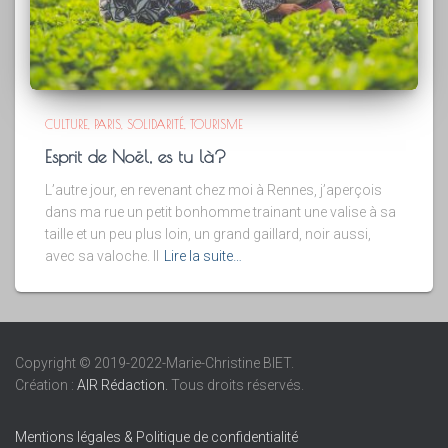
CULTURE
PARIS
SOLIDARITÉ
TOURISME
Esprit de Noël, es tu là?
L’autre jour, en revenant chez moi à Rennes, j’aperçois
dans ma rue un petit bonhomme trainant une valise à sa
taille et un peu plus loin, un grand gaillard, noir aussi,
avec sa valoche. Il
Lire la suite…
Copyright © 2019-2022-Marie-Christine BIET.
Création :
AIR Rédaction.
Tous droits réservés.
Mentions légales & Politique de confidentialité