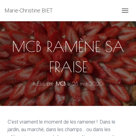
Marie-Christine BIET
D
É
P
L
I
MCB RAMÈNE SA
E
R
L
FRAISE
A
N
A
V
Publié par
MCB
le
28 mai 2020
I
G
A
T
I
O
N
C’est vraiment le moment de les ramener ! Dans le
jardin, au marché, dans les champs… ou dans les