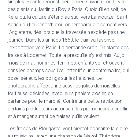
simples. Pour le reconstituer l’année suivante, on fit venir
des plants du Jardin du Roy à Paris. Quoiqu’il en soit, de
Keraliou, la culture s’étend au sud, vers Lannourzel, Saint-
Adrien ou Lauberlac’h d’où on l’embarque aisément vers
l’Angleterre, dès lors que la traversée n’excède pas une
journée. Dans les années 1860, le train va favoriser
l’exportation vers Paris. La demande croît. On plante des
fraises à Loperhet. Toute la presqu’île s’y est mis. Au joli
mois de mai, hommes, femmes, enfants se retrouvent
dans les champs sous l’œil attentif d’un contremaitre, qui
pose, sérieux, les poings sur les hanches. Le
photographe affectionne aussi les jolies demoiselles
tout aussi décidées, avec leurs paniers d’osier, en
partance pour le marché. Contre une petite rétribution,
certains producteurs autorisent les promeneurs à cueillir
et à manger autant de fraises qu’ils veulent.
Les fraises de Plougastel vont bientôt connaître la gloire
au music-hall avec une chanson de Mayol. Théodore