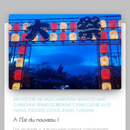
ARCHITECTURE
ART
BAUD CHARDONNET RENNES EST
BAUD-
CHARDONNET RENNES EST
BRETAGNE
CUISINE
CULTURE
ILLE-ET-
VILAINE
POLITIQUES LOCALES
RENNES
THAÏLANDE
A l’Est du nouveau !
Oui, on le sait, y’ a du nouveau partout, culinairement