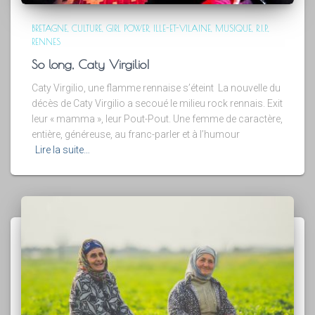
BRETAGNE
CULTURE
GIRL POWER
ILLE-ET-VILAINE
MUSIQUE
R.I.P.
RENNES
So long, Caty Virgilio!
Caty Virgilio, une flamme rennaise s’éteint La nouvelle du
décès de Caty Virgilio a secoué le milieu rock rennais. Exit
leur « mamma », leur Pout-Pout. Une femme de caractère,
entière, généreuse, au franc-parler et à l’humour
Lire la suite…