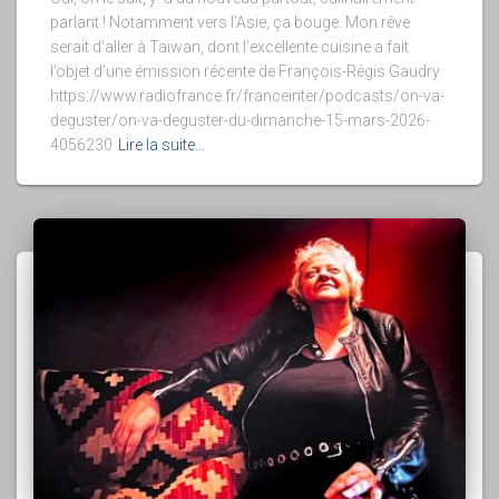
parlant ! Notamment vers l’Asie, ça bouge. Mon rêve
serait d’aller à Taïwan, dont l’excellente cuisine a fait
l’objet d’une émission récente de François-Régis Gaudry
https://www.radiofrance.fr/franceinter/podcasts/on-va-
deguster/on-va-deguster-du-dimanche-15-mars-2026-
4056230
Lire la suite…