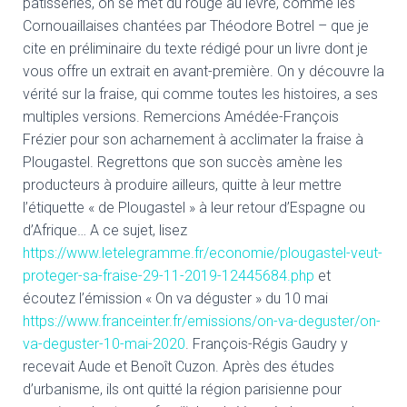
pâtisseries, on se met du rouge au lèvre, comme les
Cornouaillaises chantées par Théodore Botrel – que je
cite en préliminaire du texte rédigé pour un livre dont je
vous offre un extrait en avant-première. On y découvre la
vérité sur la fraise, qui comme toutes les histoires, a ses
multiples versions. Remercions Amédée-François
Frézier pour son acharnement à acclimater la fraise à
Plougastel. Regrettons que son succès amène les
producteurs à produire ailleurs, quitte à leur mettre
l’étiquette « de Plougastel » à leur retour d’Espagne ou
d’Afrique… A ce sujet, lisez
https://www.letelegramme.fr/economie/plougastel-veut-
proteger-sa-fraise-29-11-2019-12445684.php
et
écoutez l’émission « On va déguster » du 10 mai
https://www.franceinter.fr/emissions/on-va-deguster/on-
va-deguster-10-mai-2020
. François-Régis Gaudry y
recevait Aude et Benoît Cuzon. Après des études
d’urbanisme, ils ont quitté la région parisienne pour