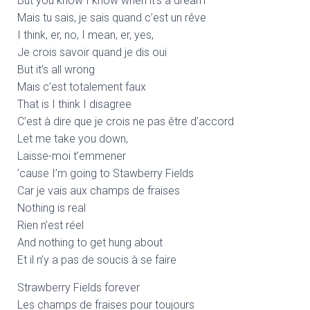
But you know I know when it’s a dream
Mais tu sais, je sais quand c’est un rêve
I think, er, no, I mean, er, yes,
Je crois savoir quand je dis oui
But it’s all wrong
Mais c’est totalement faux
That is I think I disagree
C’est à dire que je crois ne pas être d’accord
Let me take you down,
Laisse-moi t’emmener
’cause I’m going to Stawberry Fields
Car je vais aux champs de fraises
Nothing is real
Rien n’est réel
And nothing to get hung about
Et il n’y a pas de soucis à se faire
Strawberry Fields forever
Les champs de fraises pour toujours