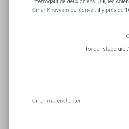
interrogatif de deux chiens. Oui, les ch
Omar Khayyam qui écrivait il y près de 1
O
Toi qui, stupéfait, 
Omar m’a enchanter.