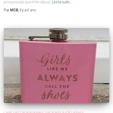
je ne pouvais que m’en réjouir,
Lire la suite…
Par
MCB
, il y a
6 ans
CARRÉ VIP
CORONAVARDAGE
GIRL POWER
PHOTO
RENNES