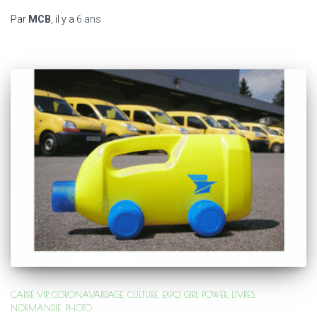
Par
MCB
, il y a
6 ans
CARRÉ VIP
CORONAVARDAGE
CULTURE
EXPO
GIRL POWER
LIVRES
NORMANDIE
PHOTO