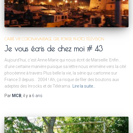
CARRÉ VIP
CORONAVARDAGE
GIRL POWER
PHOTO
TÉLÉVISION
Je vous écris de chez moi # 43
Aujourd’hui, c’est Anne-Marie qui nous écrit de Marseille. Enfin…
d’une certaine manière puisque sa lettre nous emmène vers la cité
phocéenne à travers Plus belle la vie, la série qui cartonne sur
France 3 depuis… 2004 ! Ah, ça risque de filer des boutons aux
adeptes des Inrocks et de Télérama.
Lire la suite…
Par
MCB
, il y a
6 ans