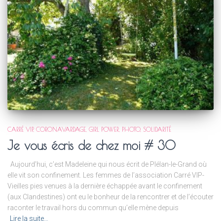
CARRÉ VIP
CORONAVARDAGE
GIRL POWER
PHOTO
SOLIDARITÉ
Je vous écris de chez moi # 30
Aujourd’hui, c’est Madeleine qui nous écrit de Plélan-le-Grand où
elle vit son confinement. Les femmes de l’association Carré VIP-
Vieilles pies venues à la dernière échappée avant le confinement
(aux Clandestines) ont eu le bonheur de la rencontrer et de l’écouter
raconter le travail hors du commun qu’elle mène depuis
Lire la suite…