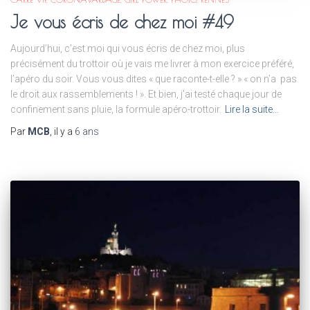
Je vous écris de chez moi #49
Aujourd’hui, c’est moi qui vous écris de chez moi, plus
précisément du trottoir où je vais me livrer à mon exercice préféré,
l’apéro du soir. Vous vous dites « que raconte-t-elle ? » « on n’a pas
le droit aux rassemblements ! ». Et bien, j’ai testé chaque jour de
confinement sans pluie, la formule apéro-trottoir.
Lire la suite…
Par
MCB
, il y a
6 ans