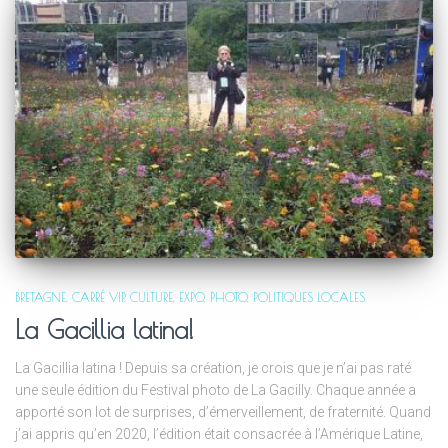
BRETAGNE
CARRÉ VIP
CULTURE
EXPO
PHOTO
POLITIQUES LOCALES
La Gacillia latina!
La Gacillia latina ! Depuis sa création, je crois que je n’ai pas raté
une seule édition du Festival photo de La Gacilly. Chaque année a
apporté son lot de surprises, d’émerveillement, de fraternité. Quand
j’ai appris qu’en 2020, l’édition était consacrée à l’Amérique Latine,